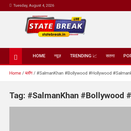
Skip
Tuesday, August 4, 2026
to
content
State Break
HOME
न्यूज़
TRENDING 📈
सतना
PO
Home
ब्लॉग
#SalmanKhan #Bollywood #Hollywood #Salman
Tag:
#SalmanKhan #Bollywood 