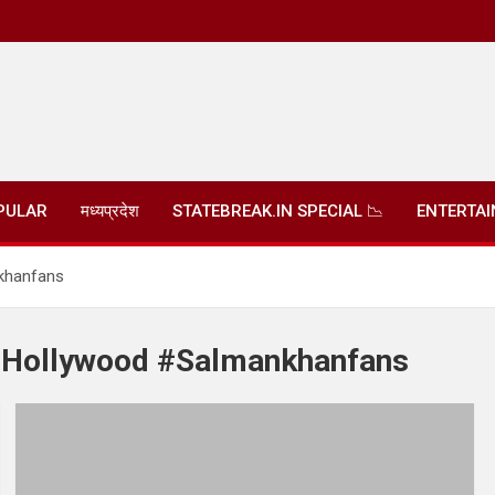
PULAR
मध्यप्रदेश
STATEBREAK.IN SPECIAL 📉
ENTERTA
khanfans
#Hollywood #Salmankhanfans