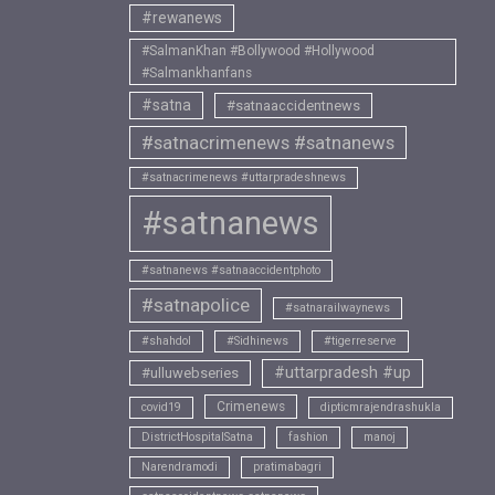
#rewanews
#SalmanKhan #Bollywood #Hollywood
#Salmankhanfans
#satna
#satnaaccidentnews
#satnacrimenews #satnanews
#satnacrimenews #uttarpradeshnews
#satnanews
#satnanews #satnaaccidentphoto
#satnapolice
#satnarailwaynews
#shahdol
#Sidhinews
#tigerreserve
#uttarpradesh #up
#ulluwebseries
Crimenews
covid19
dipticmrajendrashukla
DistrictHospitalSatna
fashion
manoj
Narendramodi
pratimabagri