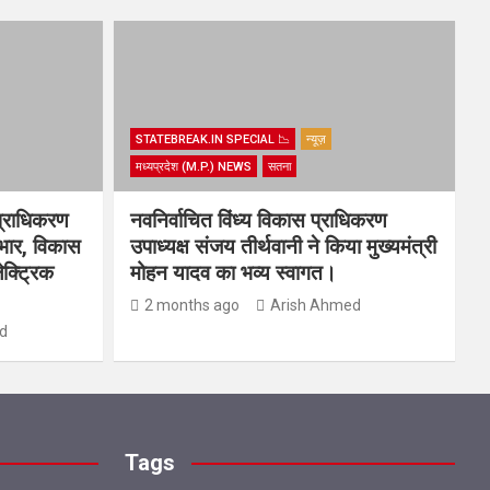
STATEBREAK.IN SPECIAL 📉
न्यूज़
मध्यप्रदेश (M.P.) NEWS
सतना
प्राधिकरण
नवनिर्वाचित विंध्य विकास प्राधिकरण
यभार, विकास
उपाध्यक्ष संजय तीर्थवानी ने किया मुख्यमंत्री
ेक्ट्रिक
मोहन यादव का भव्य स्वागत।
2 months ago
Arish Ahmed
d
Tags