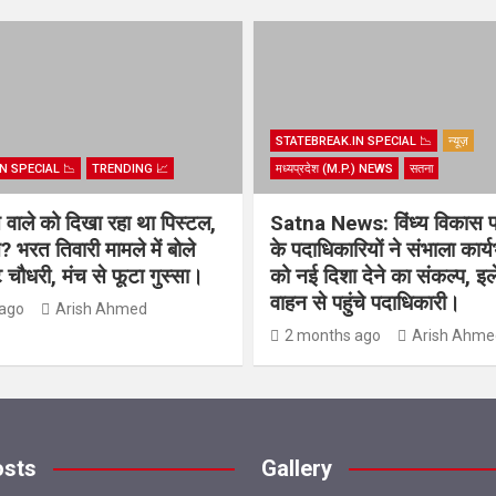
STATEBREAK.IN SPECIAL 📉
न्यूज़
N SPECIAL 📉
TRENDING 📈
मध्यप्रदेश (M.P.) NEWS
सतना
िस वाले को दिखा रहा था पिस्टल,
Satna News: विंध्य विकास 
? भरत तिवारी मामले में बोले
के पदाधिकारियों ने संभाला कार्
चौधरी, मंच से फूटा गुस्सा।
को नई दिशा देने का संकल्प, इल
वाहन से पहुंचे पदाधिकारी।
ago
Arish Ahmed
2 months ago
Arish Ahme
osts
Gallery