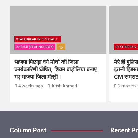
STATEBREAK.IN SPECIAL 📉
टेक्नोलॉजी (TECHNOLOGY)
न्यूज़
STATEBREAK.I
भाजपा पिछड़ा वर्ग मोर्चा की जिला
मेरे ही पुल
कार्यकारिणी घोषित, शिवम बाड़ोलिया बनाए
इतनी हिम्मत
गए भाजपा जिला मंत्री।
CM सम्राट 
4 weeks ago
Arish Ahmed
2 months 
Column Post
Recent P