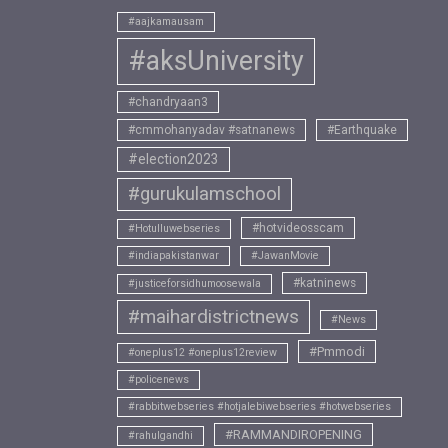
#aajkamausam
#aksUniversity
#chandryaan3
#cmmohanyadav #satnanews
#Earthquake
#election2023
#gurukulamschool
#hotvideosscam
#Hotulluwebseries
#indiapakistanwar
#JawanMovie
#katninews
#justiceforsidhumoosewala
#maihardistrictnews
#News
#Pmmodi
#oneplus12 #oneplus12review
#policenews
#rabbitwebseries #hotjalebiwebseries #hotwebseries
#RAMMANDIROPENING
#rahulgandhi