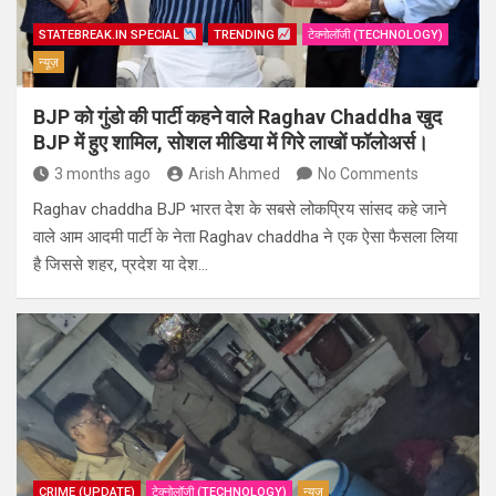
STATEBREAK.IN SPECIAL
TRENDING
टेक्नोलॉजी (TECHNOLOGY)
न्यूज़
BJP को गुंडो की पार्टी कहने वाले Raghav Chaddha खुद
BJP में हुए शामिल, सोशल मीडिया में गिरे लाखों फॉलोअर्स।
3 months ago
Arish Ahmed
No Comments
Raghav chaddha BJP भारत देश के सबसे लोकप्रिय सांसद कहे जाने
वाले आम आदमी पार्टी के नेता Raghav chaddha ने एक ऐसा फैसला लिया
है जिससे शहर, प्रदेश या देश…
CRIME (UPDATE)
टेक्नोलॉजी (TECHNOLOGY)
न्यूज़