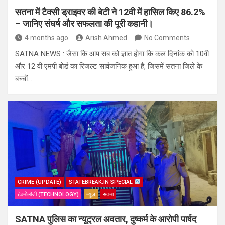
सतना में टैक्सी ड्राइवर की बेटी ने 12वी में हासिल किए 86.2%
– जानिए संघर्ष और सफलता की पूरी कहानी।
4 months ago
Arish Ahmed
No Comments
SATNA NEWS : जैसा कि आप सब को ज्ञात होगा कि कल दिनांक को 10वी
और 12 वी एमपी बोर्ड का रिजल्ट सार्वजनिक हुआ है, जिसमें सतना जिले के
बच्चों…
CRIME (UPDATE)
STATEBREAK.IN SPECIAL
टेक्नोलॉजी (TECHNOLOGY)
न्यूज़
सतना
SATNA पुलिस का न्यूट्रल अवतार, दुष्कर्म के आरोपी पार्षद