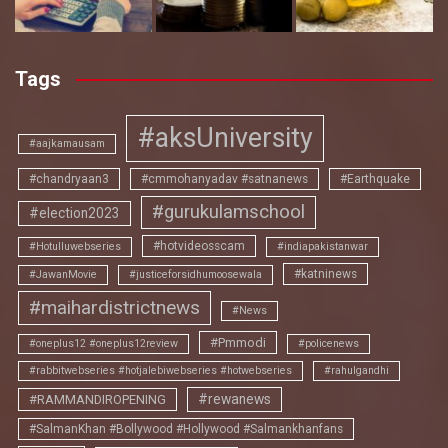
Tags
#aksUniversity
#aajkamausam
#chandryaan3
#cmmohanyadav #satnanews
#Earthquake
#gurukulamschool
#election2023
#hotvideosscam
#Hotulluwebseries
#indiapakistanwar
#katninews
#JawanMovie
#justiceforsidhumoosewala
#maihardistrictnews
#News
#Pmmodi
#oneplus12 #oneplus12review
#policenews
#rabbitwebseries #hotjalebiwebseries #hotwebseries
#rahulgandhi
#rewanews
#RAMMANDIROPENING
#SalmanKhan #Bollywood #Hollywood #Salmankhanfans