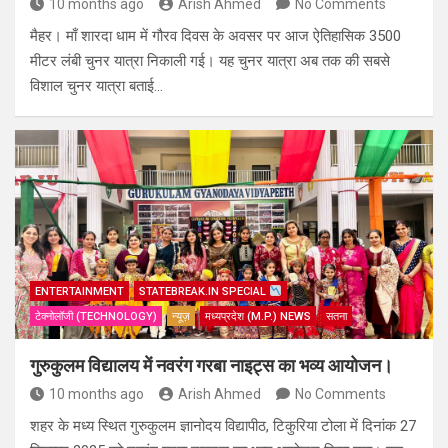
10 months ago
Arish Ahmed
No Comments
मैहर। माँ शारदा धाम में गौरव दिवस के अवसर पर आज ऐतिहासिक 3500
मीटर लंबी चुनर यात्रा निकाली गई। यह चुनर यात्रा अब तक की सबसे
विशाल चुनर यात्रा बताई…
ENTERTAINMENT
STATEBREAK.IN SPECIAL
टेक्नोलॉजी (TECHNOLOGY)
न्यूज़
मध्यप्रदेश (M.P.) NEWS
सतना
गुरुकुलम विद्यालय में नवरंग गरबा नाइट्स का भव्य आयोजन।
10 months ago
Arish Ahmed
No Comments
शहर के मध्य स्थित गुरुकुलम ज्ञानोदय विद्यापीठ, टिकुरिया टोला में दिनांक 27