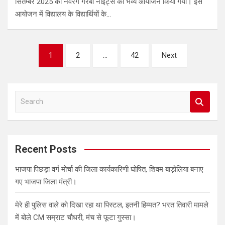
सितम्बर 2025 को नवरंग गरबा नाइट्स का भव्य आयोजन किया गया। इस
आयोजन में विद्यालय के विद्यार्थियों के…
Posts
1
2
…
42
Next
pagination
S
e
a
r
c
Recent Posts
h
भाजपा पिछड़ा वर्ग मोर्चा की जिला कार्यकारिणी घोषित, शिवम बाड़ोलिया बनाए
गए भाजपा जिला मंत्री।
मेरे ही पुलिस वाले को दिखा रहा था पिस्टल, इतनी हिम्मत? भरत तिवारी मामले
में बोले CM सम्राट चौधरी, मंच से फूटा गुस्सा।