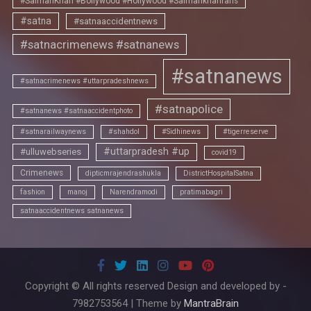
#SalmanKhan #Bollywood #Hollywood #Salmankhanfans
#satna
#satnaaccidentnews
#satnacrimenews #satnanews
#satnanews
#satnacrimenews #uttarpradeshnews
#satnapolice
#satnanews #satnaaccidentphoto
#satnarailwaynews
#shahdol
#Sidhinews
#tigerreserve
#uttarpradesh #up
#ulluwebseries
covid19
Crimenews
dipticmrajendrashukla
DistrictHospitalSatna
fashion
manoj
Narendramodi
pratimabagri
satnaaccidentnews satnanews
Copyright © All rights reserved Design and developed by -
7982753564 | Theme by
MantraBrain