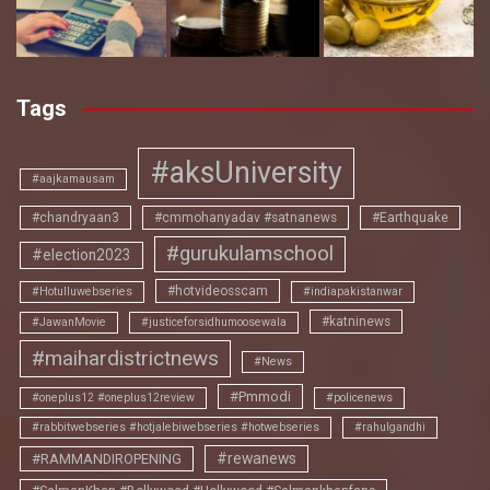
Tags
#aksUniversity
#aajkamausam
#chandryaan3
#cmmohanyadav #satnanews
#Earthquake
#gurukulamschool
#election2023
#hotvideosscam
#Hotulluwebseries
#indiapakistanwar
#katninews
#JawanMovie
#justiceforsidhumoosewala
#maihardistrictnews
#News
#Pmmodi
#oneplus12 #oneplus12review
#policenews
#rabbitwebseries #hotjalebiwebseries #hotwebseries
#rahulgandhi
#rewanews
#RAMMANDIROPENING