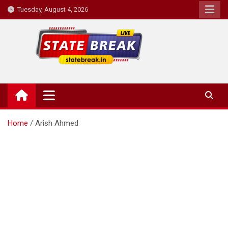
Skip
Tuesday, August 4, 2026
to
content
State Break
Home
Arish Ahmed