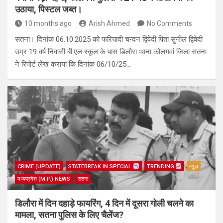
उठाया, पिस्टल जब्त।
10 months ago
Arish Ahmed
No Comments
सतना। दिनांक 06.10.2025 को फरियादी चन्दन द्विवेदी पिता सुनील द्विवेदी
उम्र 19 वर्ष निवासी बी.एल स्कूल के पास डिलौरा थाना कोलगवां जिला सतना
ने रिपोर्ट लेख कराया कि दिनांक 06/10/25…
CRIME (UPDATE)
STATEBREAK.IN SPECIAL
TRENDING
न्यूज़
मध्यप्रदेश (M.P.) NEWS
सतना
डिलौरा में दिन दहाड़े फायरिंग, 4 दिन में दूसरा गोली चलने का
मामला, सतना पुलिस के लिए चैलेंज?