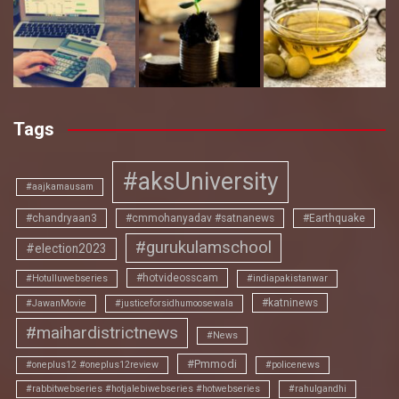
Tags
#aksUniversity
#aajkamausam
#chandryaan3
#cmmohanyadav #satnanews
#Earthquake
#gurukulamschool
#election2023
#hotvideosscam
#Hotulluwebseries
#indiapakistanwar
#katninews
#JawanMovie
#justiceforsidhumoosewala
#maihardistrictnews
#News
#Pmmodi
#oneplus12 #oneplus12review
#policenews
#rabbitwebseries #hotjalebiwebseries #hotwebseries
#rahulgandhi