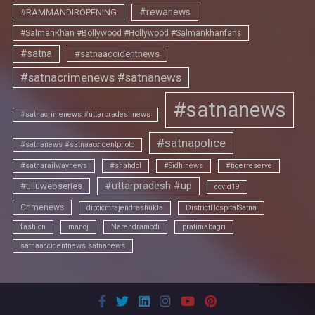
#rewanews
#RAMMANDIROPENING
#SalmanKhan #Bollywood #Hollywood #Salmankhanfans
#satna
#satnaaccidentnews
#satnacrimenews #satnanews
#satnanews
#satnacrimenews #uttarpradeshnews
#satnapolice
#satnanews #satnaaccidentphoto
#satnarailwaynews
#shahdol
#Sidhinews
#tigerreserve
#uttarpradesh #up
#ulluwebseries
covid19
Crimenews
dipticmrajendrashukla
DistrictHospitalSatna
fashion
manoj
Narendramodi
pratimabagri
satnaaccidentnews satnanews