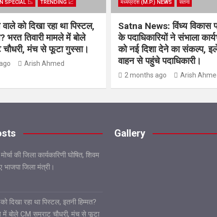
N SPECIAL 📉
TRENDING 📈
मध्यप्रदेश (M.P.) NEWS
सतना
िस वाले को दिखा रहा था पिस्टल,
Satna News: विंध्य विकास 
? भरत तिवारी मामले में बोले
के पदाधिकारियों ने संभाला कार्
चौधरी, मंच से फूटा गुस्सा।
को नई दिशा देने का संकल्प, इल
वाहन से पहुंचे पदाधिकारी।
ago
Arish Ahmed
2 months ago
Arish Ahme
osts
Gallery
 मोर्चा की जिला कार्यकारिणी घोषित, शिवम
गए भाजपा जिला मंत्री।
ले को दिखा रहा था पिस्टल, इतनी हिम्मत?
 में बोले CM सम्राट चौधरी, मंच से फूटा