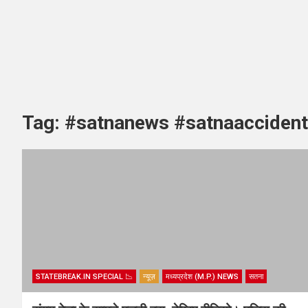
Tag:
#satnanews #satnaacciden
STATEBREAK.IN SPECIAL 📉
न्यूज़
मध्यप्रदेश (M.P.) NEWS
सतना