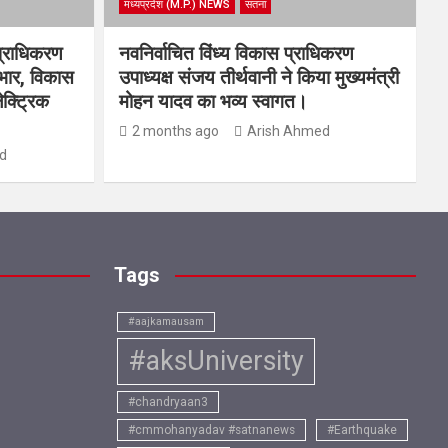
मध्यप्रदेश (M.P.) NEWS
सतना
प्राधिकरण
नवनिर्वाचित विंध्य विकास प्राधिकरण
यभार, विकास
उपाध्यक्ष संजय तीर्थवानी ने किया मुख्यमंत्री
ेक्ट्रिक
मोहन यादव का भव्य स्वागत।
2 months ago
Arish Ahmed
d
Tags
#aajkamausam
#aksUniversity
#chandryaan3
#cmmohanyadav #satnanews
#Earthquake