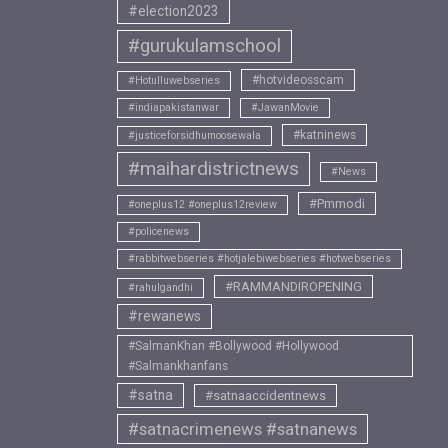
#election2023
#gurukulamschool
#hotvideosscam
#Hotulluwebseries
#indiapakistanwar
#JawanMovie
#katninews
#justiceforsidhumoosewala
#maihardistrictnews
#News
#Pmmodi
#oneplus12 #oneplus12review
#policenews
#rabbitwebseries #hotjalebiwebseries #hotwebseries
#RAMMANDIROPENING
#rahulgandhi
#rewanews
#SalmanKhan #Bollywood #Hollywood
#Salmankhanfans
#satna
#satnaaccidentnews
#satnacrimenews #satnanews