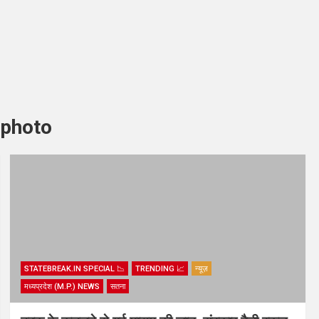
tphoto
STATEBREAK.IN SPECIAL 📉
TRENDING 📈
न्यूज़
मध्यप्रदेश (M.P.) NEWS
सतना