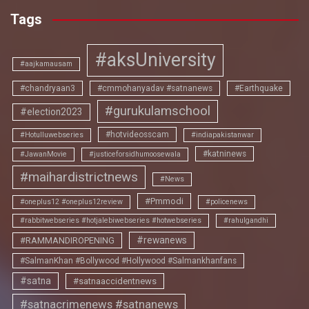
Tags
#aksUniversity
#aajkamausam
#chandryaan3
#cmmohanyadav #satnanews
#Earthquake
#gurukulamschool
#election2023
#hotvideosscam
#Hotulluwebseries
#indiapakistanwar
#katninews
#JawanMovie
#justiceforsidhumoosewala
#maihardistrictnews
#News
#Pmmodi
#oneplus12 #oneplus12review
#policenews
#rabbitwebseries #hotjalebiwebseries #hotwebseries
#rahulgandhi
#rewanews
#RAMMANDIROPENING
#SalmanKhan #Bollywood #Hollywood #Salmankhanfans
#satna
#satnaaccidentnews
#satnacrimenews #satnanews