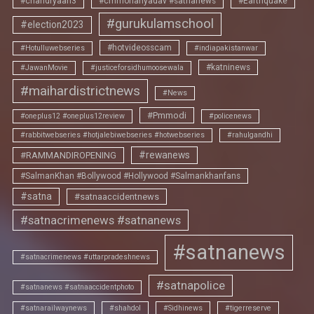
#chandryaan3
#cmmohanyadav #satnanews
#Earthquake
#gurukulamschool
#election2023
#hotvideosscam
#Hotulluwebseries
#indiapakistanwar
#katninews
#JawanMovie
#justiceforsidhumoosewala
#maihardistrictnews
#News
#Pmmodi
#oneplus12 #oneplus12review
#policenews
#rabbitwebseries #hotjalebiwebseries #hotwebseries
#rahulgandhi
#rewanews
#RAMMANDIROPENING
#SalmanKhan #Bollywood #Hollywood #Salmankhanfans
#satna
#satnaaccidentnews
#satnacrimenews #satnanews
#satnanews
#satnacrimenews #uttarpradeshnews
#satnapolice
#satnanews #satnaaccidentphoto
#satnarailwaynews
#shahdol
#Sidhinews
#tigerreserve