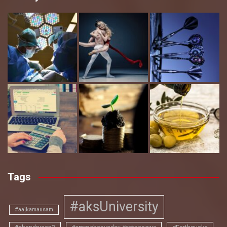
Tags
#aksUniversity
#aajkamausam