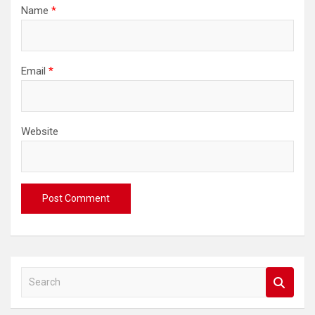
Name
*
Email
*
Website
S
e
a