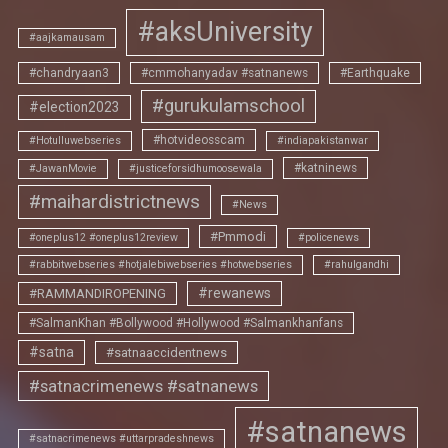
#aksUniversity
#aajkamausam
#chandryaan3
#cmmohanyadav #satnanews
#Earthquake
#gurukulamschool
#election2023
#hotvideosscam
#Hotulluwebseries
#indiapakistanwar
#katninews
#JawanMovie
#justiceforsidhumoosewala
#maihardistrictnews
#News
#Pmmodi
#oneplus12 #oneplus12review
#policenews
#rabbitwebseries #hotjalebiwebseries #hotwebseries
#rahulgandhi
#rewanews
#RAMMANDIROPENING
#SalmanKhan #Bollywood #Hollywood #Salmankhanfans
#satna
#satnaaccidentnews
#satnacrimenews #satnanews
#satnanews
#satnacrimenews #uttarpradeshnews