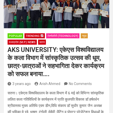
POPULAR
TRENDING
टेक्नोलॉजी (TECHNOLOGY)
न्यूज़
मध्यप्रदेश (M.P.) NEWS
सतना
AKS UNIVERSITY: एकेएस विश्वविद्यालय
के कला विभाग में सांस्कृतिक उत्सव की धूम,
छात्र-छात्राओं ने सहभागिता देकर कार्यक्रम
को सफल बनाया….
3 years ago
Arish Ahmed
No Comments
सतना। एकेएस विश्वविद्यालय के कला विभाग में 6 मई को विभिन्न सांस्कृतिक
ललित कला गतिविधियों के कार्यक्रम में प्रति कुलपति विकास डॉ हर्षवर्धन
श्रीवास्तव मुख्य अतिथि एवम डीन,विधि संकाय डॉ सुधीर कुमार जैन अध्यक्ष
की भूमिका मे रहे, भाषण ,रंगोली ,मेहेंदी ,पेंटिंग व पोस्टर प्रेजेंटेशन विधाओं के