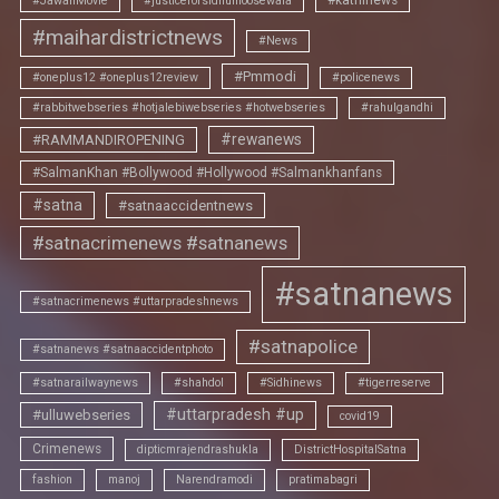
#katninews
#JawanMovie
#justiceforsidhumoosewala
#maihardistrictnews
#News
#Pmmodi
#oneplus12 #oneplus12review
#policenews
#rabbitwebseries #hotjalebiwebseries #hotwebseries
#rahulgandhi
#rewanews
#RAMMANDIROPENING
#SalmanKhan #Bollywood #Hollywood #Salmankhanfans
#satna
#satnaaccidentnews
#satnacrimenews #satnanews
#satnanews
#satnacrimenews #uttarpradeshnews
#satnapolice
#satnanews #satnaaccidentphoto
#satnarailwaynews
#shahdol
#Sidhinews
#tigerreserve
#uttarpradesh #up
#ulluwebseries
covid19
Crimenews
dipticmrajendrashukla
DistrictHospitalSatna
fashion
manoj
Narendramodi
pratimabagri