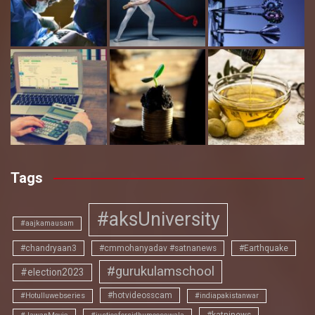
Tags
#aksUniversity
#aajkamausam
#chandryaan3
#cmmohanyadav #satnanews
#Earthquake
#gurukulamschool
#election2023
#hotvideosscam
#Hotulluwebseries
#indiapakistanwar