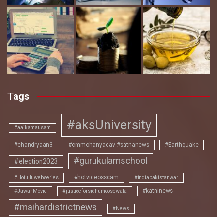
Tags
#aksUniversity
#aajkamausam
#chandryaan3
#cmmohanyadav #satnanews
#Earthquake
#gurukulamschool
#election2023
#hotvideosscam
#Hotulluwebseries
#indiapakistanwar
#katninews
#JawanMovie
#justiceforsidhumoosewala
#maihardistrictnews
#News