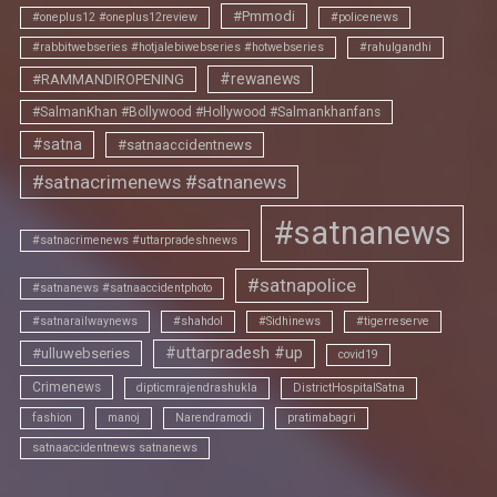
#Pmmodi
#oneplus12 #oneplus12review
#policenews
#rabbitwebseries #hotjalebiwebseries #hotwebseries
#rahulgandhi
#rewanews
#RAMMANDIROPENING
#SalmanKhan #Bollywood #Hollywood #Salmankhanfans
#satna
#satnaaccidentnews
#satnacrimenews #satnanews
#satnanews
#satnacrimenews #uttarpradeshnews
#satnapolice
#satnanews #satnaaccidentphoto
#satnarailwaynews
#shahdol
#Sidhinews
#tigerreserve
#uttarpradesh #up
#ulluwebseries
covid19
Crimenews
dipticmrajendrashukla
DistrictHospitalSatna
fashion
manoj
Narendramodi
pratimabagri
satnaaccidentnews satnanews