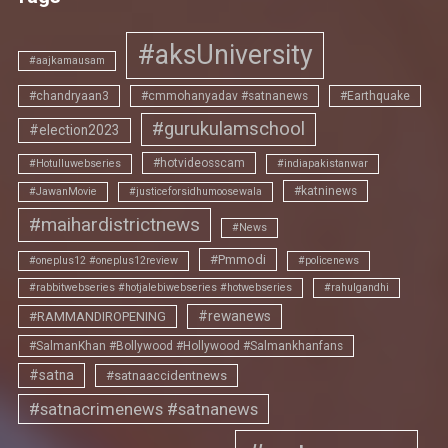
#aksUniversity
#aajkamausam
#chandryaan3
#cmmohanyadav #satnanews
#Earthquake
#gurukulamschool
#election2023
#hotvideosscam
#Hotulluwebseries
#indiapakistanwar
#katninews
#JawanMovie
#justiceforsidhumoosewala
#maihardistrictnews
#News
#Pmmodi
#oneplus12 #oneplus12review
#policenews
#rabbitwebseries #hotjalebiwebseries #hotwebseries
#rahulgandhi
#rewanews
#RAMMANDIROPENING
#SalmanKhan #Bollywood #Hollywood #Salmankhanfans
#satna
#satnaaccidentnews
#satnacrimenews #satnanews