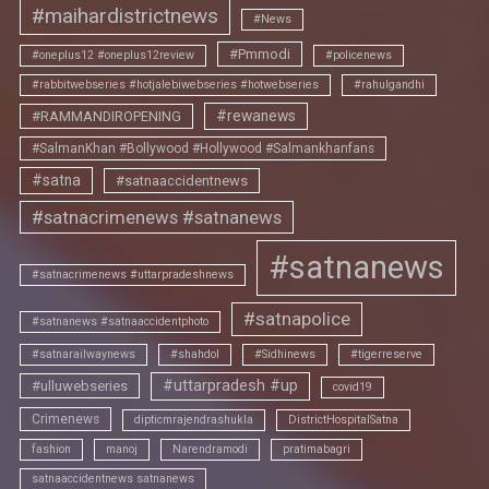
#maihardistrictnews
#News
#Pmmodi
#oneplus12 #oneplus12review
#policenews
#rabbitwebseries #hotjalebiwebseries #hotwebseries
#rahulgandhi
#rewanews
#RAMMANDIROPENING
#SalmanKhan #Bollywood #Hollywood #Salmankhanfans
#satna
#satnaaccidentnews
#satnacrimenews #satnanews
#satnanews
#satnacrimenews #uttarpradeshnews
#satnapolice
#satnanews #satnaaccidentphoto
#satnarailwaynews
#shahdol
#Sidhinews
#tigerreserve
#uttarpradesh #up
#ulluwebseries
covid19
Crimenews
dipticmrajendrashukla
DistrictHospitalSatna
fashion
manoj
Narendramodi
pratimabagri
satnaaccidentnews satnanews