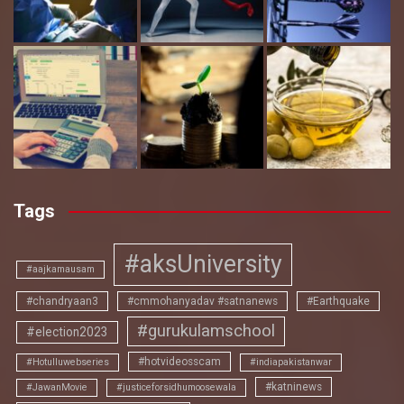
Tags
#aksUniversity
#aajkamausam
#chandryaan3
#cmmohanyadav #satnanews
#Earthquake
#gurukulamschool
#election2023
#hotvideosscam
#Hotulluwebseries
#indiapakistanwar
#katninews
#JawanMovie
#justiceforsidhumoosewala