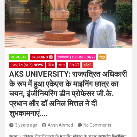
POPULAR
TRENDING
टेक्नोलॉजी (TECHNOLOGY)
न्यूज़
मध्यप्रदेश (M.P.) NEWS
विदेश
सतना
सिंगरौली
स्पोर्ट्स
AKS UNIVERSITY: राजपत्रित अधिकारी
के रूप में हुआ एकेएस के माइनिंग छात्र का
चयन, इंजीनियरिंग डीन प्रोफेसर जी.के.
प्रधान और डॉ अनिल मित्तल ने दी
शुभकामनाएं….
3 years ago
Arish Ahmed
No Comments
सतना। एकेएस विश्वविद्यालय के माइनिंग संकाय के छात्र आशुतोष छिरोलिया,