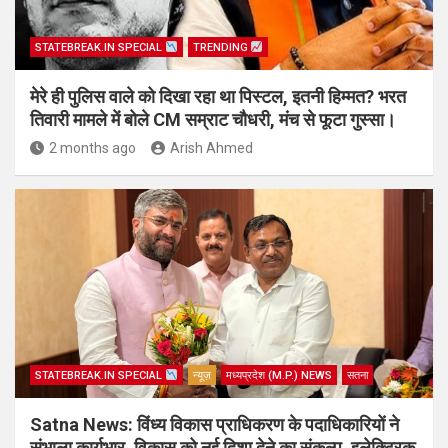
STATEBREAK.IN SPECIAL
TRENDING
मेरे ही पुलिस वाले को दिखा रहा था पिस्टल, इतनी हिम्मत? भरत
तिवारी मामले में बोले CM सम्राट चौधरी, मंच से फूटा गुस्सा।
2 months ago
Arish Ahmed
STATEBREAK.IN SPECIAL
न्यूज़
मध्यप्रदेश (M.P.) NEWS
सतना
Satna News: विंध्य विकास प्राधिकरण के पदाधिकारियों ने
संभाला कार्यभार, विकास को नई दिशा देने का संकल्प, इलेक्ट्रिक