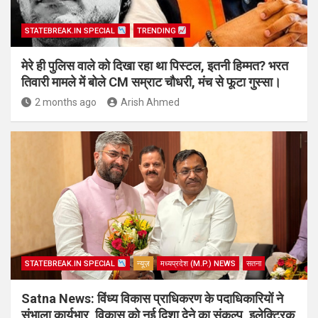
STATEBREAK.IN SPECIAL
TRENDING
मेरे ही पुलिस वाले को दिखा रहा था पिस्टल, इतनी हिम्मत? भरत
तिवारी मामले में बोले CM सम्राट चौधरी, मंच से फूटा गुस्सा।
2 months ago
Arish Ahmed
STATEBREAK.IN SPECIAL
न्यूज़
मध्यप्रदेश (M.P.) NEWS
सतना
Satna News: विंध्य विकास प्राधिकरण के पदाधिकारियों ने
संभाला कार्यभार, विकास को नई दिशा देने का संकल्प, इलेक्ट्रिक