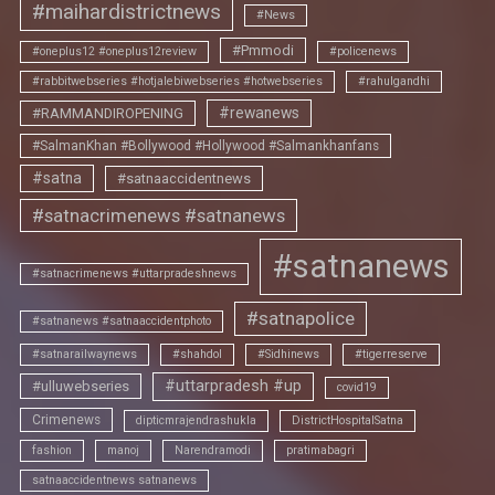
#maihardistrictnews
#News
#Pmmodi
#oneplus12 #oneplus12review
#policenews
#rabbitwebseries #hotjalebiwebseries #hotwebseries
#rahulgandhi
#rewanews
#RAMMANDIROPENING
#SalmanKhan #Bollywood #Hollywood #Salmankhanfans
#satna
#satnaaccidentnews
#satnacrimenews #satnanews
#satnanews
#satnacrimenews #uttarpradeshnews
#satnapolice
#satnanews #satnaaccidentphoto
#satnarailwaynews
#shahdol
#Sidhinews
#tigerreserve
#uttarpradesh #up
#ulluwebseries
covid19
Crimenews
dipticmrajendrashukla
DistrictHospitalSatna
fashion
manoj
Narendramodi
pratimabagri
satnaaccidentnews satnanews