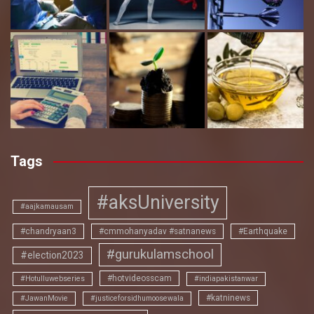
Tags
#aksUniversity
#aajkamausam
#chandryaan3
#cmmohanyadav #satnanews
#Earthquake
#gurukulamschool
#election2023
#hotvideosscam
#Hotulluwebseries
#indiapakistanwar
#katninews
#JawanMovie
#justiceforsidhumoosewala