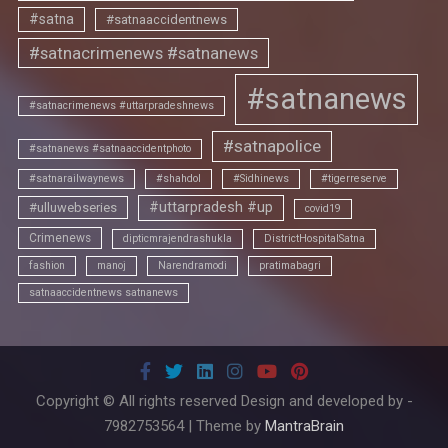
#satna
#satnaaccidentnews
#satnacrimenews #satnanews
#satnanews
#satnacrimenews #uttarpradeshnews
#satnapolice
#satnanews #satnaaccidentphoto
#satnarailwaynews
#shahdol
#Sidhinews
#tigerreserve
#uttarpradesh #up
#ulluwebseries
covid19
Crimenews
dipticmrajendrashukla
DistrictHospitalSatna
fashion
manoj
Narendramodi
pratimabagri
satnaaccidentnews satnanews
Copyright © All rights reserved Design and developed by -
7982753564 | Theme by
MantraBrain