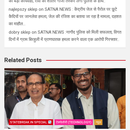
की बड़ी कार्यवाही, रीवा का शातिर गाँजा तस्कर लगा पुलिस के हाथ..
najlepszy sklep
on
SATNA NEWS : केंद्रीय जेल से पैरोल पर छूटे
कैदियों पर जानलेवा हमला, जेल की रंजिश का बताया जा रहा है मामला, दहशत
का माहौल…
dobry sklep
on
SATNA NEWS :नागौद पुलिस को मिली सफलता, विगत
दिनों में ग्राम बिरहुली में प्राणघातक हमला करने वाला एक आरोपी गिरफ्तार..
Related Posts
STATEBREAK.IN SPECIAL
टेक्नोलॉजी (TECHNOLOGY)
न्यूज़