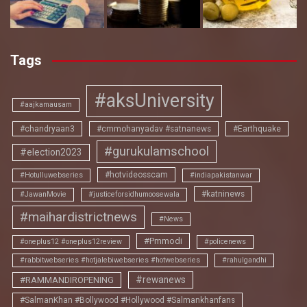
Tags
#aksUniversity
#aajkamausam
#chandryaan3
#cmmohanyadav #satnanews
#Earthquake
#gurukulamschool
#election2023
#hotvideosscam
#Hotulluwebseries
#indiapakistanwar
#katninews
#JawanMovie
#justiceforsidhumoosewala
#maihardistrictnews
#News
#Pmmodi
#oneplus12 #oneplus12review
#policenews
#rabbitwebseries #hotjalebiwebseries #hotwebseries
#rahulgandhi
#rewanews
#RAMMANDIROPENING
#SalmanKhan #Bollywood #Hollywood #Salmankhanfans