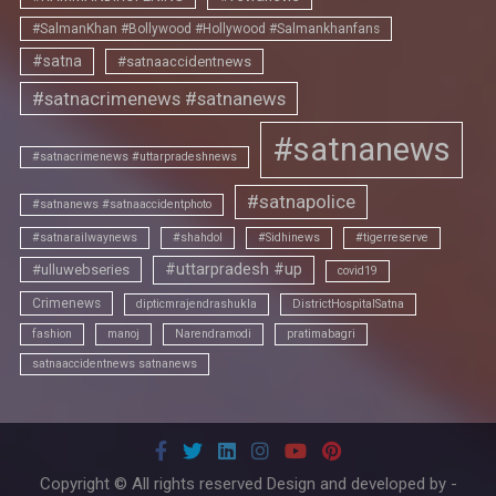
#SalmanKhan #Bollywood #Hollywood #Salmankhanfans
#satna
#satnaaccidentnews
#satnacrimenews #satnanews
#satnanews
#satnacrimenews #uttarpradeshnews
#satnapolice
#satnanews #satnaaccidentphoto
#satnarailwaynews
#shahdol
#Sidhinews
#tigerreserve
#uttarpradesh #up
#ulluwebseries
covid19
Crimenews
dipticmrajendrashukla
DistrictHospitalSatna
fashion
manoj
Narendramodi
pratimabagri
satnaaccidentnews satnanews
Copyright © All rights reserved Design and developed by -