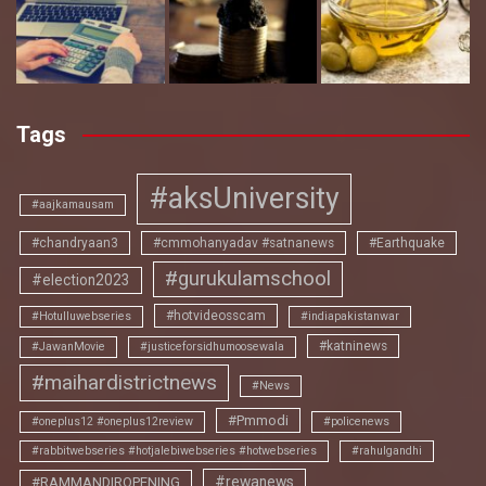
Tags
#aksUniversity
#aajkamausam
#chandryaan3
#cmmohanyadav #satnanews
#Earthquake
#gurukulamschool
#election2023
#hotvideosscam
#Hotulluwebseries
#indiapakistanwar
#katninews
#JawanMovie
#justiceforsidhumoosewala
#maihardistrictnews
#News
#Pmmodi
#oneplus12 #oneplus12review
#policenews
#rabbitwebseries #hotjalebiwebseries #hotwebseries
#rahulgandhi
#rewanews
#RAMMANDIROPENING