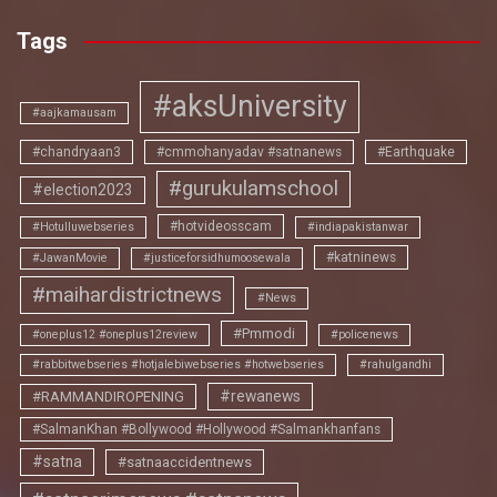
Tags
#aksUniversity
#aajkamausam
#chandryaan3
#cmmohanyadav #satnanews
#Earthquake
#gurukulamschool
#election2023
#hotvideosscam
#Hotulluwebseries
#indiapakistanwar
#katninews
#JawanMovie
#justiceforsidhumoosewala
#maihardistrictnews
#News
#Pmmodi
#oneplus12 #oneplus12review
#policenews
#rabbitwebseries #hotjalebiwebseries #hotwebseries
#rahulgandhi
#rewanews
#RAMMANDIROPENING
#SalmanKhan #Bollywood #Hollywood #Salmankhanfans
#satna
#satnaaccidentnews