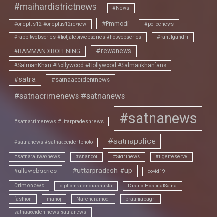
#maihardistrictnews
#News
#Pmmodi
#oneplus12 #oneplus12review
#policenews
#rabbitwebseries #hotjalebiwebseries #hotwebseries
#rahulgandhi
#rewanews
#RAMMANDIROPENING
#SalmanKhan #Bollywood #Hollywood #Salmankhanfans
#satna
#satnaaccidentnews
#satnacrimenews #satnanews
#satnanews
#satnacrimenews #uttarpradeshnews
#satnapolice
#satnanews #satnaaccidentphoto
#satnarailwaynews
#shahdol
#Sidhinews
#tigerreserve
#uttarpradesh #up
#ulluwebseries
covid19
Crimenews
dipticmrajendrashukla
DistrictHospitalSatna
fashion
manoj
Narendramodi
pratimabagri
satnaaccidentnews satnanews