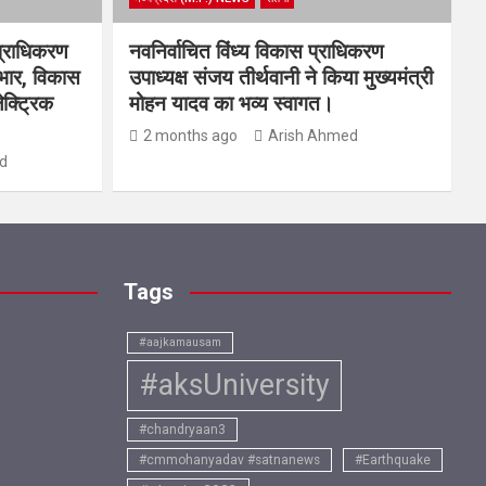
प्राधिकरण
नवनिर्वाचित विंध्य विकास प्राधिकरण
यभार, विकास
उपाध्यक्ष संजय तीर्थवानी ने किया मुख्यमंत्री
ेक्ट्रिक
मोहन यादव का भव्य स्वागत।
2 months ago
Arish Ahmed
d
Tags
#aajkamausam
#aksUniversity
#chandryaan3
#cmmohanyadav #satnanews
#Earthquake