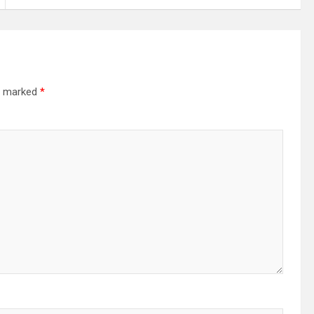
re marked
*