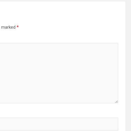
re marked
*