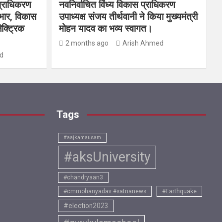
प्राधिकरण
नवनिर्वाचित विंध्य विकास प्राधिकरण
यभार, विकास
उपाध्यक्ष संजय तीर्थवानी ने किया मुख्यमंत्री
ेक्ट्रिक
मोहन यादव का भव्य स्वागत।
2 months ago
Arish Ahmed
d
Tags
#aajkamausam
#aksUniversity
#chandryaan3
#cmmohanyadav #satnanews
#Earthquake
#election2023