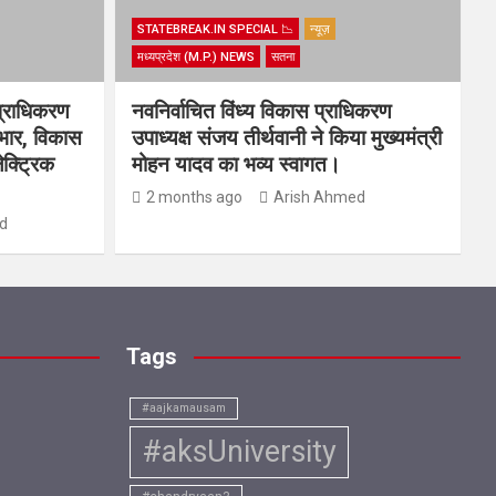
STATEBREAK.IN SPECIAL 📉
न्यूज़
मध्यप्रदेश (M.P.) NEWS
सतना
प्राधिकरण
नवनिर्वाचित विंध्य विकास प्राधिकरण
यभार, विकास
उपाध्यक्ष संजय तीर्थवानी ने किया मुख्यमंत्री
ेक्ट्रिक
मोहन यादव का भव्य स्वागत।
2 months ago
Arish Ahmed
d
Tags
#aajkamausam
#aksUniversity