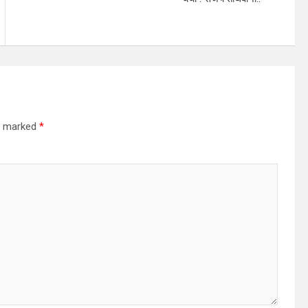
re marked
*