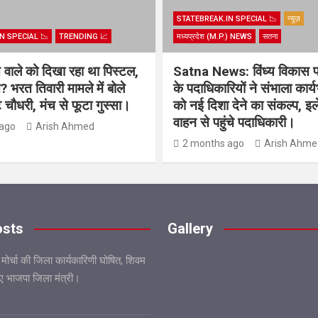
STATEBREAK.IN SPECIAL 📉
न्यूज़
N SPECIAL 📉
TRENDING 📈
मध्यप्रदेश (M.P.) NEWS
सतना
िस वाले को दिखा रहा था पिस्टल,
Satna News: विंध्य विकास 
? भरत तिवारी मामले में बोले
के पदाधिकारियों ने संभाला कार्
चौधरी, मंच से फूटा गुस्सा।
को नई दिशा देने का संकल्प, इल
वाहन से पहुंचे पदाधिकारी।
ago
Arish Ahmed
2 months ago
Arish Ahme
osts
Gallery
 मोर्चा की जिला कार्यकारिणी घोषित, शिवम
गए भाजपा जिला मंत्री।