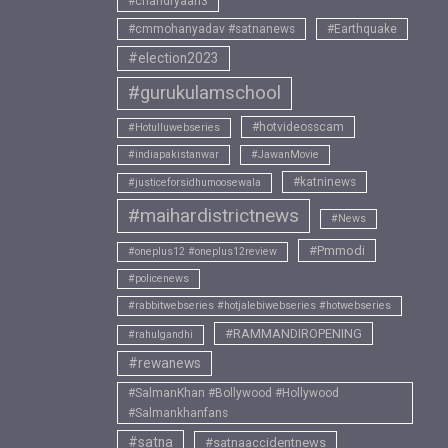
#chandryaan3
#cmmohanyadav #satnanews
#Earthquake
#election2023
#gurukulamschool
#hotvideosscam
#Hotulluwebseries
#indiapakistanwar
#JawanMovie
#katninews
#justiceforsidhumoosewala
#maihardistrictnews
#News
#Pmmodi
#oneplus12 #oneplus12review
#policenews
#rabbitwebseries #hotjalebiwebseries #hotwebseries
#RAMMANDIROPENING
#rahulgandhi
#rewanews
#SalmanKhan #Bollywood #Hollywood
#Salmankhanfans
#satna
#satnaaccidentnews