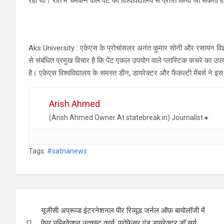
रहा था। रात में चमकने वाले पेंट को विश्वविद्यालय से प्राप्त किया जा सकता है
Aks University : एकेएस के प्रोचांसलर अनंत कुमार सोनी और रसायन विज्ञान व
से संबंधित प्रमुख विचार है कि पेंट एकल उपयोग वाले प्लास्टिक कचरे का उ
है। एकेएस विश्वविद्यालय के समस्त डीन, डायरेक्टर और फैकल्टी मेंबर्स ने इस
Arish Ahmed
(Arish Ahmed Owner At statebreak.in) Journalist🔸
Tags:
#satnanews
Post
यूजीसी अप्रूव्ड इंटरनेशनल पीर रिव्यूड जर्नल ऑफ़ बायोलॉजी में
navigation
पेपर पब्लिकेशन उत्कृष्ट कार्य. प्रोफेसर एंड डायरेक्टर डॉ सूर्य