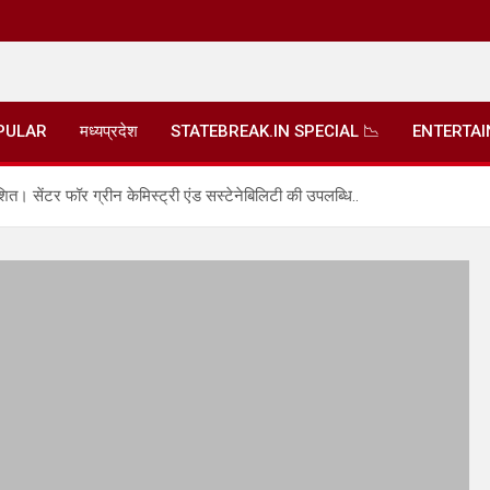
PULAR
मध्यप्रदेश
STATEBREAK.IN SPECIAL 📉
ENTERTA
शित। सेंटर फॉर ग्रीन केमिस्ट्री एंड सस्टेनेबिलिटी की उपलब्धि..