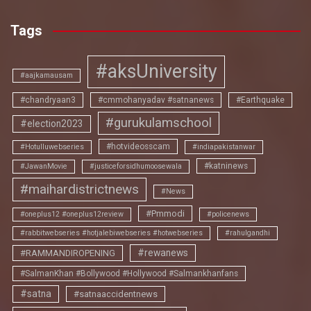
Tags
#aksUniversity
#aajkamausam
#chandryaan3
#cmmohanyadav #satnanews
#Earthquake
#gurukulamschool
#election2023
#hotvideosscam
#Hotulluwebseries
#indiapakistanwar
#katninews
#JawanMovie
#justiceforsidhumoosewala
#maihardistrictnews
#News
#Pmmodi
#oneplus12 #oneplus12review
#policenews
#rabbitwebseries #hotjalebiwebseries #hotwebseries
#rahulgandhi
#rewanews
#RAMMANDIROPENING
#SalmanKhan #Bollywood #Hollywood #Salmankhanfans
#satna
#satnaaccidentnews