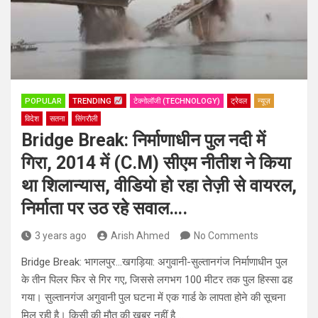
POPULAR
TRENDING
टेक्नोलॉजी (TECHNOLOGY)
ट्रेवल
न्यूज़
विदेश
सतना
सिंगरौली
Bridge Break: निर्माणाधीन पुल नदी में
गिरा, 2014 में (C.M) सीएम नीतीश ने किया
था शिलान्यास, वीडियो हो रहा तेज़ी से वायरल,
निर्माता पर उठ रहे सवाल….
3 years ago
Arish Ahmed
No Comments
Bridge Break: भागलपुर…खगड़‍िया: अगुवानी-सुल्तानगंज निर्माणाधीन पुल
के तीन पिलर फिर से गिर गए, जिससे लगभग 100 मीटर तक पुल हिस्सा ढह
गया। सुल्तानगंज अगुवानी पुल घटना में एक गार्ड के लापता होने की सूचना
मिल रही है। किसी की मौत की खबर नहीं है….