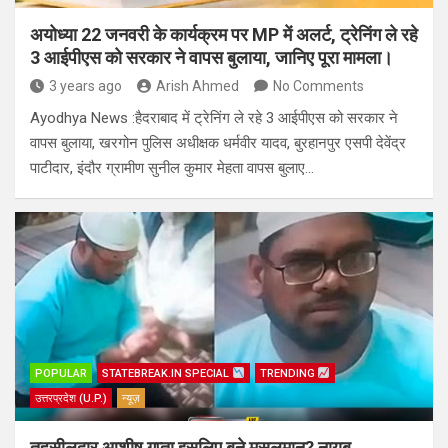
अयोध्या 22 जनवरी के कार्यक्रम पर MP में अलर्ट, ट्रेनिंग ले रहे
3 आईपीएस को सरकार ने वापस बुलाया, जानिए पूरा मामला।
3 years ago
Arish Ahmed
No Comments
Ayodhya News :हैदराबाद में ट्रेनिंग ले रहे 3 आईपीएस को सरकार ने
वापस बुलाया, खरगोन पुलिस अधीक्षक धर्मवीर यादव, बुरहानपुर एसपी देवेंद्र
पाटीदार, इंदौर ग्रामीण सुनील कुमार मेहता वापस बुलाए…
POPULAR
STATEBREAK.IN SPECIAL
TRENDING
उत्तरप्रदेश (U.P.)
न्यूज़
तहसीलदार आशीष गुप्ता इसलिए बने मुसलमान? नायब