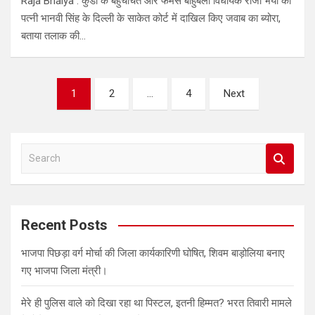
Raja Bhaiya : कुंडा के बहुचर्चित और फेमस बाहुबली विधायक राजा भैया की
पत्नी भानवी सिंह के दिल्ली के साकेत कोर्ट में दाखिल किए जवाब का ब्योरा,
बताया तलाक की…
Posts
1
2
…
4
Next
pagination
S
e
a
r
c
Recent Posts
h
भाजपा पिछड़ा वर्ग मोर्चा की जिला कार्यकारिणी घोषित, शिवम बाड़ोलिया बनाए
गए भाजपा जिला मंत्री।
मेरे ही पुलिस वाले को दिखा रहा था पिस्टल, इतनी हिम्मत? भरत तिवारी मामले