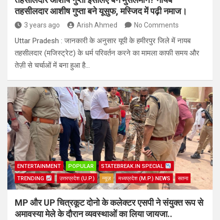
तहसीलदार आशीष गुप्ता बने यूसुफ, मस्जिद में पढ़ी नमाज।
3 years ago
Arish Ahmed
No Comments
Uttar Pradesh : जानकारी के अनुसार यूपी के हमीरपुर जिले में नायब
तहसीलदार (मजिस्ट्रेट) के धर्म परिवर्तन करने का मामला काफी समय और
तेज़ी से चर्चाओं में बना हुआ है…
ENTERTAINMENT
POPULAR
STATEBREAK.IN SPECIAL
TRENDING
उत्तरप्रदेश (U.P.)
न्यूज़
मध्यप्रदेश (M.P.) NEWS
सतना
MP और UP चित्रकूट दोनो के कलेक्टर एसपी ने संयुक्त रूप से
अमावस्या मेले के दौरान व्यवस्थाओं का लिया जायजा..