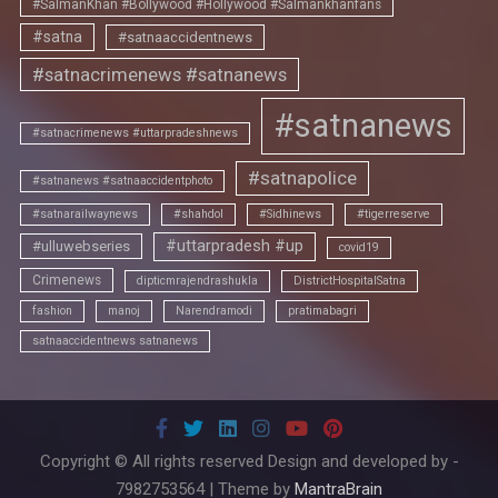
#SalmanKhan #Bollywood #Hollywood #Salmankhanfans
#satna
#satnaaccidentnews
#satnacrimenews #satnanews
#satnanews
#satnacrimenews #uttarpradeshnews
#satnapolice
#satnanews #satnaaccidentphoto
#satnarailwaynews
#shahdol
#Sidhinews
#tigerreserve
#uttarpradesh #up
#ulluwebseries
covid19
Crimenews
dipticmrajendrashukla
DistrictHospitalSatna
fashion
manoj
Narendramodi
pratimabagri
satnaaccidentnews satnanews
Copyright © All rights reserved Design and developed by -
7982753564 | Theme by
MantraBrain