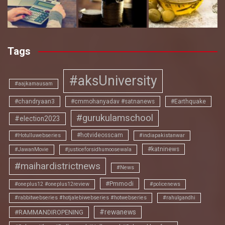
Tags
#aksUniversity
#aajkamausam
#chandryaan3
#cmmohanyadav #satnanews
#Earthquake
#gurukulamschool
#election2023
#hotvideosscam
#Hotulluwebseries
#indiapakistanwar
#katninews
#JawanMovie
#justiceforsidhumoosewala
#maihardistrictnews
#News
#Pmmodi
#oneplus12 #oneplus12review
#policenews
#rabbitwebseries #hotjalebiwebseries #hotwebseries
#rahulgandhi
#rewanews
#RAMMANDIROPENING