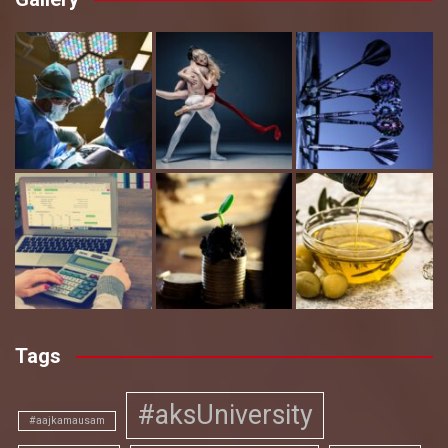
Tags
#aksUniversity
#aajkamausam