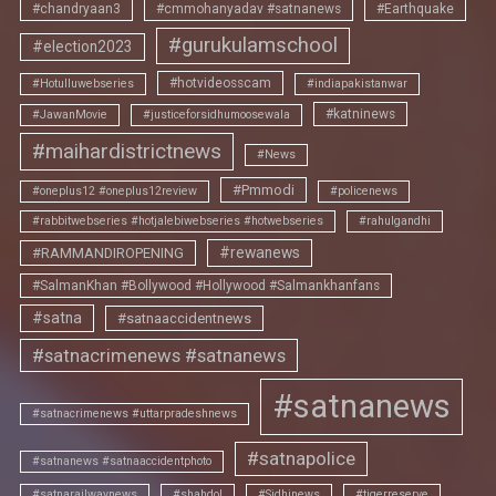
#chandryaan3
#cmmohanyadav #satnanews
#Earthquake
#gurukulamschool
#election2023
#hotvideosscam
#Hotulluwebseries
#indiapakistanwar
#katninews
#JawanMovie
#justiceforsidhumoosewala
#maihardistrictnews
#News
#Pmmodi
#oneplus12 #oneplus12review
#policenews
#rabbitwebseries #hotjalebiwebseries #hotwebseries
#rahulgandhi
#rewanews
#RAMMANDIROPENING
#SalmanKhan #Bollywood #Hollywood #Salmankhanfans
#satna
#satnaaccidentnews
#satnacrimenews #satnanews
#satnanews
#satnacrimenews #uttarpradeshnews
#satnapolice
#satnanews #satnaaccidentphoto
#satnarailwaynews
#shahdol
#Sidhinews
#tigerreserve