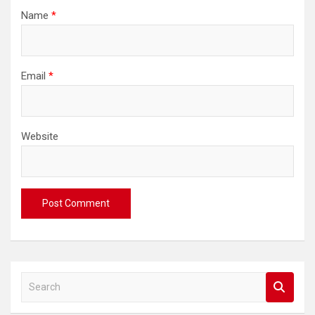
Name
*
Email
*
Website
S
e