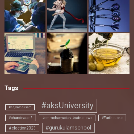
Tags
#aksUniversity
#aajkamausam
#chandryaan3
#cmmohanyadav #satnanews
#Earthquake
#gurukulamschool
#election2023