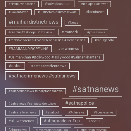
#hotvideosscam
#Hotulluwebseries
#indiapakistanwar
#katninews
#JawanMovie
#justiceforsidhumoosewala
#maihardistrictnews
#News
#Pmmodi
#oneplus12 #oneplus12review
#policenews
#rabbitwebseries #hotjalebiwebseries #hotwebseries
#rahulgandhi
#rewanews
#RAMMANDIROPENING
#SalmanKhan #Bollywood #Hollywood #Salmankhanfans
#satna
#satnaaccidentnews
#satnacrimenews #satnanews
#satnanews
#satnacrimenews #uttarpradeshnews
#satnapolice
#satnanews #satnaaccidentphoto
#satnarailwaynews
#shahdol
#Sidhinews
#tigerreserve
#uttarpradesh #up
#ulluwebseries
covid19
Crimenews
dipticmrajendrashukla
DistrictHospitalSatna