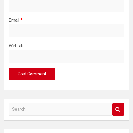
Email
*
Website
S
e
a
r