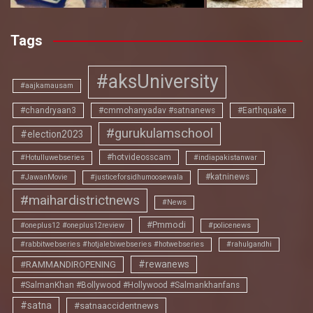
Tags
#aksUniversity
#aajkamausam
#chandryaan3
#cmmohanyadav #satnanews
#Earthquake
#gurukulamschool
#election2023
#hotvideosscam
#Hotulluwebseries
#indiapakistanwar
#katninews
#JawanMovie
#justiceforsidhumoosewala
#maihardistrictnews
#News
#Pmmodi
#oneplus12 #oneplus12review
#policenews
#rabbitwebseries #hotjalebiwebseries #hotwebseries
#rahulgandhi
#rewanews
#RAMMANDIROPENING
#SalmanKhan #Bollywood #Hollywood #Salmankhanfans
#satna
#satnaaccidentnews