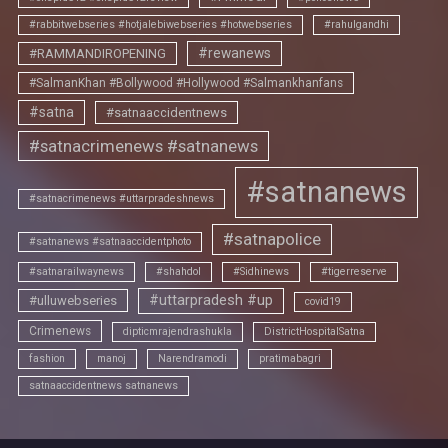
#rabbitwebseries #hotjalebiwebseries #hotwebseries
#rahulgandhi
#rewanews
#RAMMANDIROPENING
#SalmanKhan #Bollywood #Hollywood #Salmankhanfans
#satna
#satnaaccidentnews
#satnacrimenews #satnanews
#satnanews
#satnacrimenews #uttarpradeshnews
#satnapolice
#satnanews #satnaaccidentphoto
#satnarailwaynews
#shahdol
#Sidhinews
#tigerreserve
#uttarpradesh #up
#ulluwebseries
covid19
Crimenews
dipticmrajendrashukla
DistrictHospitalSatna
fashion
manoj
Narendramodi
pratimabagri
satnaaccidentnews satnanews