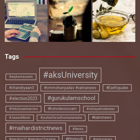
Tags
#aksUniversity
#aajkamausam
#chandryaan3
#cmmohanyadav #satnanews
#Earthquake
#gurukulamschool
#election2023
#hotvideosscam
#Hotulluwebseries
#indiapakistanwar
#katninews
#JawanMovie
#justiceforsidhumoosewala
#maihardistrictnews
#News
#Pmmodi
#oneplus12 #oneplus12review
#policenews