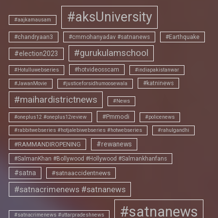
#aksUniversity
#aajkamausam
#chandryaan3
#cmmohanyadav #satnanews
#Earthquake
#gurukulamschool
#election2023
#hotvideosscam
#Hotulluwebseries
#indiapakistanwar
#katninews
#JawanMovie
#justiceforsidhumoosewala
#maihardistrictnews
#News
#Pmmodi
#oneplus12 #oneplus12review
#policenews
#rabbitwebseries #hotjalebiwebseries #hotwebseries
#rahulgandhi
#rewanews
#RAMMANDIROPENING
#SalmanKhan #Bollywood #Hollywood #Salmankhanfans
#satna
#satnaaccidentnews
#satnacrimenews #satnanews
#satnanews
#satnacrimenews #uttarpradeshnews