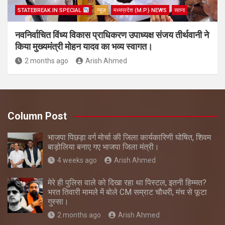
STATEBREAK.IN SPECIAL
न्यूज़
मध्यप्रदेश (M.P.) NEWS
सतना
नवनिर्वाचित विंध्य विकास प्राधिकरण उपाध्यक्ष संजय तीर्थवानी ने
किया मुख्यमंत्री मोहन यादव का भव्य स्वागत।
2 months ago
Arish Ahmed
Column Post
भाजपा पिछड़ा वर्ग मोर्चा की जिला कार्यकारिणी घोषित, शिवम
बाड़ोलिया बनाए गए भाजपा जिला मंत्री।
4 weeks ago
Arish Ahmed
मेरे ही पुलिस वाले को दिखा रहा था पिस्टल, इतनी हिम्मत?
भरत तिवारी मामले में बोले CM सम्राट चौधरी, मंच से फूटा
गुस्सा।
2 months ago
Arish Ahmed