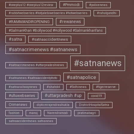
#Pmmodi
#oneplus12 #oneplus12review
#policenews
#rabbitwebseries #hotjalebiwebseries #hotwebseries
#rahulgandhi
#rewanews
#RAMMANDIROPENING
#SalmanKhan #Bollywood #Hollywood #Salmankhanfans
#satna
#satnaaccidentnews
#satnacrimenews #satnanews
#satnanews
#satnacrimenews #uttarpradeshnews
#satnapolice
#satnanews #satnaaccidentphoto
#satnarailwaynews
#shahdol
#Sidhinews
#tigerreserve
#uttarpradesh #up
#ulluwebseries
covid19
Crimenews
dipticmrajendrashukla
DistrictHospitalSatna
fashion
manoj
Narendramodi
pratimabagri
satnaaccidentnews satnanews