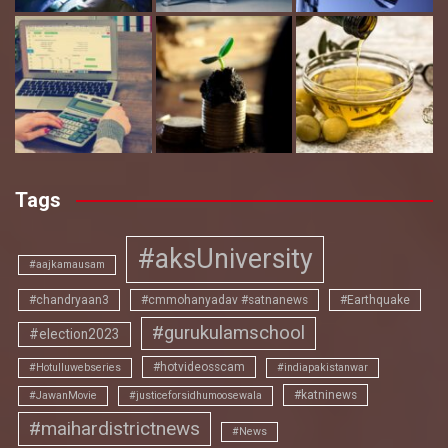
Tags
#aksUniversity
#aajkamausam
#chandryaan3
#cmmohanyadav #satnanews
#Earthquake
#gurukulamschool
#election2023
#hotvideosscam
#Hotulluwebseries
#indiapakistanwar
#katninews
#JawanMovie
#justiceforsidhumoosewala
#maihardistrictnews
#News