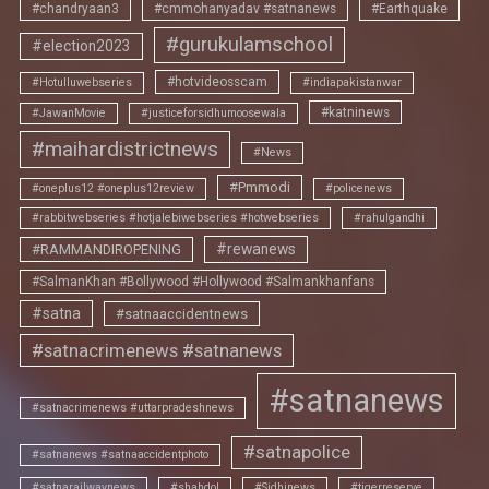
#chandryaan3
#cmmohanyadav #satnanews
#Earthquake
#gurukulamschool
#election2023
#hotvideosscam
#Hotulluwebseries
#indiapakistanwar
#katninews
#JawanMovie
#justiceforsidhumoosewala
#maihardistrictnews
#News
#Pmmodi
#oneplus12 #oneplus12review
#policenews
#rabbitwebseries #hotjalebiwebseries #hotwebseries
#rahulgandhi
#rewanews
#RAMMANDIROPENING
#SalmanKhan #Bollywood #Hollywood #Salmankhanfans
#satna
#satnaaccidentnews
#satnacrimenews #satnanews
#satnanews
#satnacrimenews #uttarpradeshnews
#satnapolice
#satnanews #satnaaccidentphoto
#satnarailwaynews
#shahdol
#Sidhinews
#tigerreserve