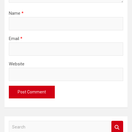
Name
*
Email
*
Website
S
e