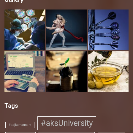
Tags
#aksUniversity
#aajkamausam