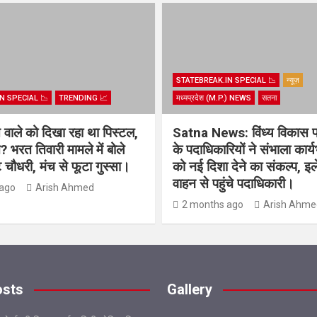
STATEBREAK.IN SPECIAL 📉
न्यूज़
N SPECIAL 📉
TRENDING 📈
मध्यप्रदेश (M.P.) NEWS
सतना
िस वाले को दिखा रहा था पिस्टल,
Satna News: विंध्य विकास 
? भरत तिवारी मामले में बोले
के पदाधिकारियों ने संभाला कार्
चौधरी, मंच से फूटा गुस्सा।
को नई दिशा देने का संकल्प, इल
वाहन से पहुंचे पदाधिकारी।
ago
Arish Ahmed
2 months ago
Arish Ahme
osts
Gallery