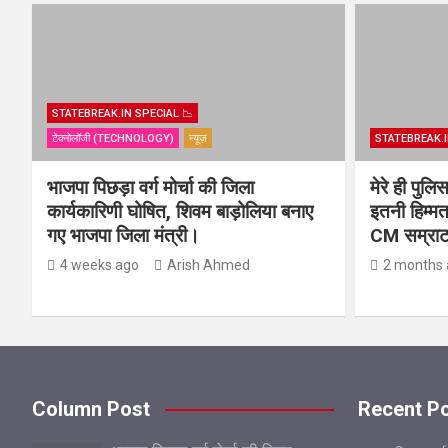
STATEBREAK.IN SPECIAL 📉
टेक्नोलॉजी (TECHNOLOGY)
न्यूज़
STATEBREAK.I
भाजपा पिछड़ा वर्ग मोर्चा की जिला
मेरे ही पुल
कार्यकारिणी घोषित, शिवम बाड़ोलिया बनाए
इतनी हिम्मत
गए भाजपा जिला मंत्री।
CM सम्राट 
4 weeks ago
Arish Ahmed
2 months 
Column Post
Recent P