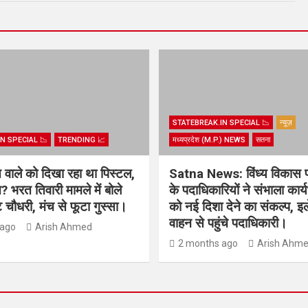
STATEBREAK.IN SPECIAL 📉
न्यूज़
N SPECIAL 📉
TRENDING 📈
मध्यप्रदेश (M.P.) NEWS
सतना
िस वाले को दिखा रहा था पिस्टल,
Satna News: विंध्य विकास 
? भरत तिवारी मामले में बोले
के पदाधिकारियों ने संभाला कार
चौधरी, मंच से फूटा गुस्सा।
को नई दिशा देने का संकल्प, इल
वाहन से पहुंचे पदाधिकारी।
 ago
Arish Ahmed
2 months ago
Arish Ahm