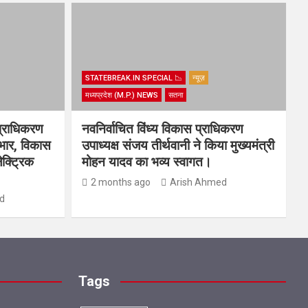
STATEBREAK.IN SPECIAL 📉
न्यूज़
मध्यप्रदेश (M.P.) NEWS
सतना
प्राधिकरण
नवनिर्वाचित विंध्य विकास प्राधिकरण
यभार, विकास
उपाध्यक्ष संजय तीर्थवानी ने किया मुख्यमंत्री
ेक्ट्रिक
मोहन यादव का भव्य स्वागत।
2 months ago
Arish Ahmed
d
Tags