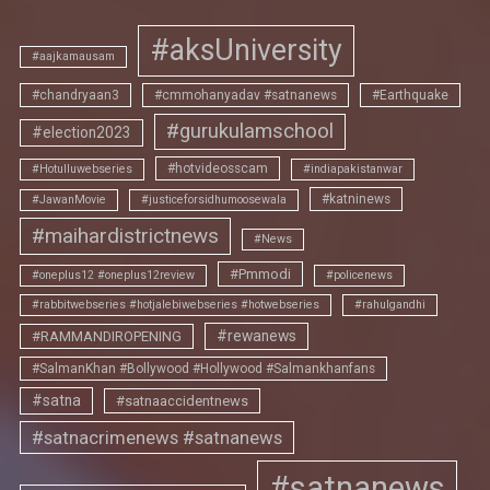
#aksUniversity
#aajkamausam
#chandryaan3
#cmmohanyadav #satnanews
#Earthquake
#gurukulamschool
#election2023
#hotvideosscam
#Hotulluwebseries
#indiapakistanwar
#katninews
#JawanMovie
#justiceforsidhumoosewala
#maihardistrictnews
#News
#Pmmodi
#oneplus12 #oneplus12review
#policenews
#rabbitwebseries #hotjalebiwebseries #hotwebseries
#rahulgandhi
#rewanews
#RAMMANDIROPENING
#SalmanKhan #Bollywood #Hollywood #Salmankhanfans
#satna
#satnaaccidentnews
#satnacrimenews #satnanews
#satnanews