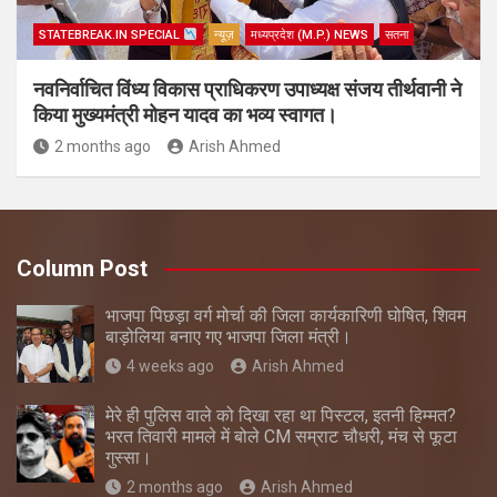
STATEBREAK.IN SPECIAL
न्यूज़
मध्यप्रदेश (M.P.) NEWS
सतना
नवनिर्वाचित विंध्य विकास प्राधिकरण उपाध्यक्ष संजय तीर्थवानी ने
किया मुख्यमंत्री मोहन यादव का भव्य स्वागत।
2 months ago
Arish Ahmed
Column Post
भाजपा पिछड़ा वर्ग मोर्चा की जिला कार्यकारिणी घोषित, शिवम
बाड़ोलिया बनाए गए भाजपा जिला मंत्री।
4 weeks ago
Arish Ahmed
मेरे ही पुलिस वाले को दिखा रहा था पिस्टल, इतनी हिम्मत?
भरत तिवारी मामले में बोले CM सम्राट चौधरी, मंच से फूटा
गुस्सा।
2 months ago
Arish Ahmed