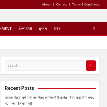
About
Contact
Terms & Conditions
INMENT
टेक्नोलॉजी
ट्रेवल
विदेश
S
e
a
r
c
Recent Posts
h
भाजपा पिछड़ा वर्ग मोर्चा की जिला कार्यकारिणी घोषित, शिवम बाड़ोलिया बनाए
गए भाजपा जिला मंत्री।