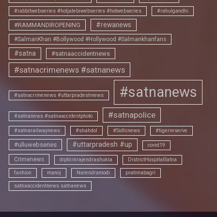
#rabbitwebseries #hotjalebiwebseries #hotwebseries
#rahulgandhi
#rewanews
#RAMMANDIROPENING
#SalmanKhan #Bollywood #Hollywood #Salmankhanfans
#satna
#satnaaccidentnews
#satnacrimenews #satnanews
#satnanews
#satnacrimenews #uttarpradeshnews
#satnapolice
#satnanews #satnaaccidentphoto
#satnarailwaynews
#shahdol
#Sidhinews
#tigerreserve
#uttarpradesh #up
#ulluwebseries
covid19
Crimenews
dipticmrajendrashukla
DistrictHospitalSatna
fashion
manoj
Narendramodi
pratimabagri
satnaaccidentnews satnanews