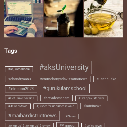
Tags
#aksUniversity
#aajkamausam
#chandryaan3
#cmmohanyadav #satnanews
#Earthquake
#gurukulamschool
#election2023
#hotvideosscam
#Hotulluwebseries
#indiapakistanwar
#katninews
#JawanMovie
#justiceforsidhumoosewala
#maihardistrictnews
#News
#Pmmodi
#oneplus12 #oneplus12review
#policenews