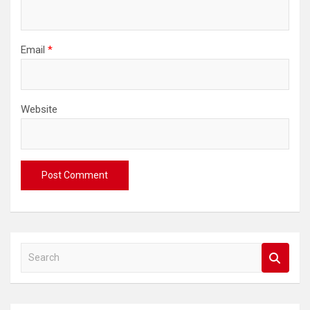
Email
*
Website
S
e
a
r