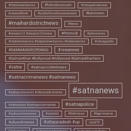
#hotvideosscam
#Hotulluwebseries
#indiapakistanwar
#katninews
#JawanMovie
#justiceforsidhumoosewala
#maihardistrictnews
#News
#Pmmodi
#oneplus12 #oneplus12review
#policenews
#rabbitwebseries #hotjalebiwebseries #hotwebseries
#rahulgandhi
#rewanews
#RAMMANDIROPENING
#SalmanKhan #Bollywood #Hollywood #Salmankhanfans
#satna
#satnaaccidentnews
#satnacrimenews #satnanews
#satnanews
#satnacrimenews #uttarpradeshnews
#satnapolice
#satnanews #satnaaccidentphoto
#satnarailwaynews
#shahdol
#Sidhinews
#tigerreserve
#uttarpradesh #up
#ulluwebseries
covid19
Crimenews