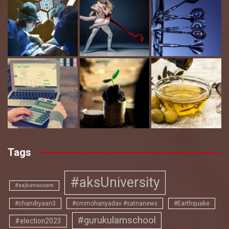
Tags
#aksUniversity
#aajkamausam
#chandryaan3
#cmmohanyadav #satnanews
#Earthquake
#gurukulamschool
#election2023