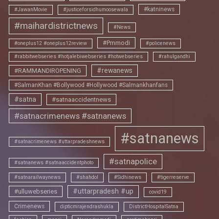
#katninews
#JawanMovie
#justiceforsidhumoosewala
#maihardistrictnews
#News
#Pmmodi
#oneplus12 #oneplus12review
#policenews
#rabbitwebseries #hotjalebiwebseries #hotwebseries
#rahulgandhi
#rewanews
#RAMMANDIROPENING
#SalmanKhan #Bollywood #Hollywood #Salmankhanfans
#satna
#satnaaccidentnews
#satnacrimenews #satnanews
#satnanews
#satnacrimenews #uttarpradeshnews
#satnapolice
#satnanews #satnaaccidentphoto
#satnarailwaynews
#shahdol
#Sidhinews
#tigerreserve
#uttarpradesh #up
#ulluwebseries
covid19
Crimenews
dipticmrajendrashukla
DistrictHospitalSatna