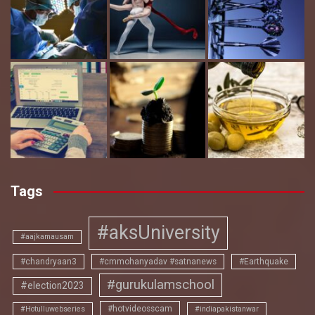
Tags
#aksUniversity
#aajkamausam
#chandryaan3
#cmmohanyadav #satnanews
#Earthquake
#gurukulamschool
#election2023
#hotvideosscam
#Hotulluwebseries
#indiapakistanwar