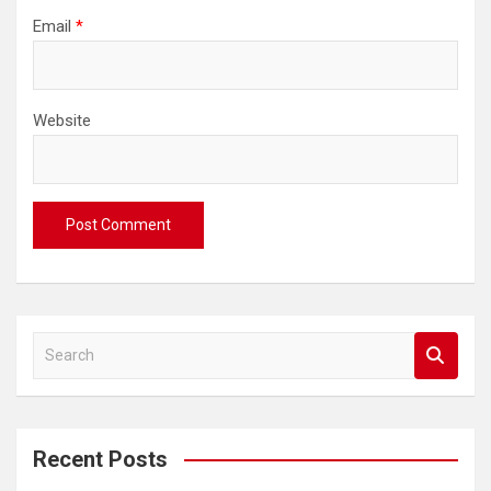
Email
*
Website
S
e
a
r
c
Recent Posts
h