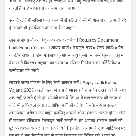
● जो भी महिलाएं आंगनबाड़ी, रसोइया, आशा बहु, स्वयं सहायता समूह में काम
करती हैं उन्हें भीयोजना का लाभ दिया जाएगा I
● यदि कोई भी महिला पहले राज्य में संचालित किसी भी योजना का लाभ ले रहे
हैं उनको भी इसयोजना का लाभ मिल पाएगा I
लाडली बहना योजना हेतु आवश्यक दस्तावेज | Requires Document
Ladli Behna Yojana ।आधार कार्ड● मोबाइल नंबर● वोटर कार्ड/● पैन
कार्ड/● राशन कार्ड● आवासीय प्रमाण● आयु प्रमाण● जन्म प्रमाण पत्र●
बैंक खाते विवरण● पहचान का प्रमाण● परिवार नियोजन का सर्टिफिकेट●
उम्मीदवार की फोटो
लाडली बहना योजना के लिए कैसे आवेदन करें | Apply Ladli Behna
Yojana 2023लाडली बहन योजना में आवेदन कैसे करेंगे उसके बारे में अगर
आप नहीं जानते हैं तो हम आपको बता दें कि, अभी तक सरकार की तरफ से
कोई भी ऑफिशल वेबसाइट घोषित नहीं की गई है! जिसके माध्यम से आप
ऑनलाइन आवेदन कर पाएंगे इसलिए आपको थोड़ा इंतजार करना होगा ! जैसे
ही सरकार ऑफिशल वेबसाइट जारी करती हैI हम आपको आवेदन करने की
पूरी प्रक्रिया के बारे में जानकारी देंगे I इसलिए आप हमारे साथ आर्टिकल पर
बने रहे हैं और नियमित रूप से हमारे वेबसाइट पर विजिट करें I यहां पर