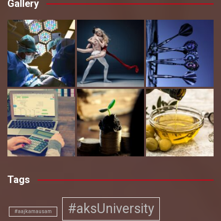
Gallery
Tags
#aksUniversity
#aajkamausam