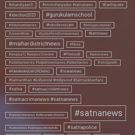
#chandryaan3
#cmmohanyadav #satnanews
#Earthquake
#gurukulamschool
#election2023
#hotvideosscam
#Hotulluwebseries
#indiapakistanwar
#katninews
#JawanMovie
#justiceforsidhumoosewala
#maihardistrictnews
#News
#Pmmodi
#oneplus12 #oneplus12review
#policenews
#rabbitwebseries #hotjalebiwebseries #hotwebseries
#rahulgandhi
#rewanews
#RAMMANDIROPENING
#SalmanKhan #Bollywood #Hollywood #Salmankhanfans
#satna
#satnaaccidentnews
#satnacrimenews #satnanews
#satnanews
#satnacrimenews #uttarpradeshnews
#satnapolice
#satnanews #satnaaccidentphoto