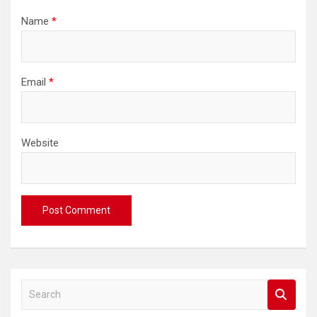
Name
*
Email
*
Website
S
e