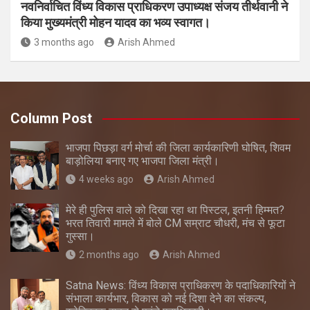
नवनिर्वाचित विंध्य विकास प्राधिकरण उपाध्यक्ष संजय तीर्थवानी ने
किया मुख्यमंत्री मोहन यादव का भव्य स्वागत।
3 months ago
Arish Ahmed
Column Post
भाजपा पिछड़ा वर्ग मोर्चा की जिला कार्यकारिणी घोषित, शिवम
बाड़ोलिया बनाए गए भाजपा जिला मंत्री।
4 weeks ago
Arish Ahmed
मेरे ही पुलिस वाले को दिखा रहा था पिस्टल, इतनी हिम्मत?
भरत तिवारी मामले में बोले CM सम्राट चौधरी, मंच से फूटा
गुस्सा।
2 months ago
Arish Ahmed
Satna News: विंध्य विकास प्राधिकरण के पदाधिकारियों ने
संभाला कार्यभार, विकास को नई दिशा देने का संकल्प,