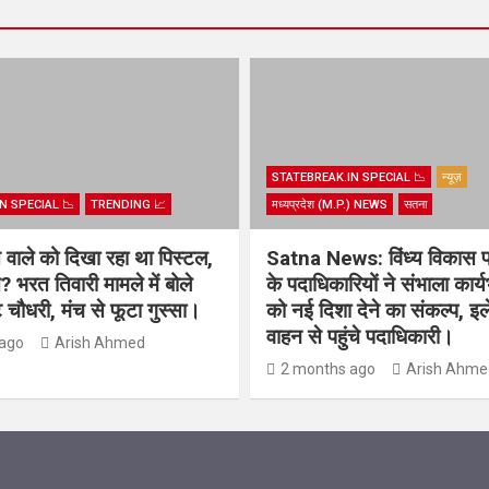
STATEBREAK.IN SPECIAL 📉
न्यूज़
N SPECIAL 📉
TRENDING 📈
मध्यप्रदेश (M.P.) NEWS
सतना
िस वाले को दिखा रहा था पिस्टल,
Satna News: विंध्य विकास 
? भरत तिवारी मामले में बोले
के पदाधिकारियों ने संभाला कार्
चौधरी, मंच से फूटा गुस्सा।
को नई दिशा देने का संकल्प, इल
वाहन से पहुंचे पदाधिकारी।
ago
Arish Ahmed
2 months ago
Arish Ahme