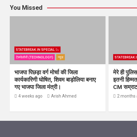
You Missed
STATEBREAK.IN SPECIAL 📉
टेक्नोलॉजी (TECHNOLOGY)
न्यूज़
STATEBREAK.I
भाजपा पिछड़ा वर्ग मोर्चा की जिला
मेरे ही पुल
कार्यकारिणी घोषित, शिवम बाड़ोलिया बनाए
इतनी हिम्मत
गए भाजपा जिला मंत्री।
CM सम्राट 
4 weeks ago
Arish Ahmed
2 months 