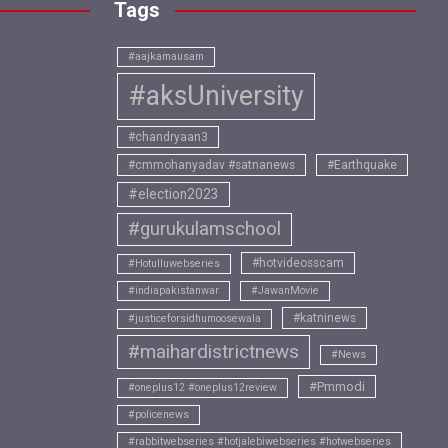
Tags
#aajkamausam
#aksUniversity
#chandryaan3
#cmmohanyadav #satnanews
#Earthquake
#election2023
#gurukulamschool
#hotvideosscam
#Hotulluwebseries
#indiapakistanwar
#JawanMovie
#katninews
#justiceforsidhumoosewala
#maihardistrictnews
#News
#Pmmodi
#oneplus12 #oneplus12review
#policenews
#rabbitwebseries #hotjalebiwebseries #hotwebseries