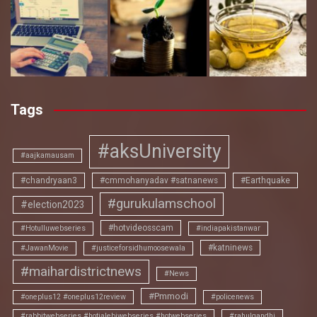
Tags
#aksUniversity
#aajkamausam
#chandryaan3
#cmmohanyadav #satnanews
#Earthquake
#gurukulamschool
#election2023
#hotvideosscam
#Hotulluwebseries
#indiapakistanwar
#katninews
#JawanMovie
#justiceforsidhumoosewala
#maihardistrictnews
#News
#Pmmodi
#oneplus12 #oneplus12review
#policenews
#rabbitwebseries #hotjalebiwebseries #hotwebseries
#rahulgandhi