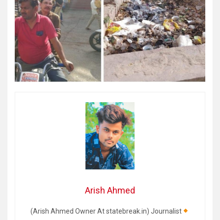
Arish Ahmed
(Arish Ahmed Owner At statebreak.in) Journalist