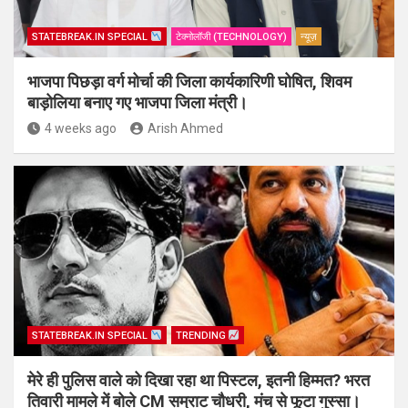
STATEBREAK.IN SPECIAL
टेक्नोलॉजी (TECHNOLOGY)
न्यूज़
भाजपा पिछड़ा वर्ग मोर्चा की जिला कार्यकारिणी घोषित, शिवम
बाड़ोलिया बनाए गए भाजपा जिला मंत्री।
4 weeks ago
Arish Ahmed
STATEBREAK.IN SPECIAL
TRENDING
मेरे ही पुलिस वाले को दिखा रहा था पिस्टल, इतनी हिम्मत? भरत
तिवारी मामले में बोले CM सम्राट चौधरी, मंच से फूटा गुस्सा।