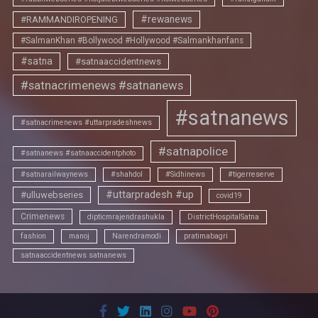
#rewanews
#RAMMANDIROPENING
#SalmanKhan #Bollywood #Hollywood #Salmankhanfans
#satna
#satnaaccidentnews
#satnacrimenews #satnanews
#satnanews
#satnacrimenews #uttarpradeshnews
#satnapolice
#satnanews #satnaaccidentphoto
#satnarailwaynews
#shahdol
#Sidhinews
#tigerreserve
#uttarpradesh #up
#ulluwebseries
covid19
Crimenews
dipticmrajendrashukla
DistrictHospitalSatna
fashion
manoj
Narendramodi
pratimabagri
satnaaccidentnews satnanews