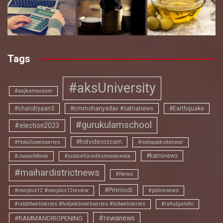
Tags
#aksUniversity
#aajkamausam
#chandryaan3
#cmmohanyadav #satnanews
#Earthquake
#gurukulamschool
#election2023
#hotvideosscam
#Hotulluwebseries
#indiapakistanwar
#katninews
#JawanMovie
#justiceforsidhumoosewala
#maihardistrictnews
#News
#Pmmodi
#oneplus12 #oneplus12review
#policenews
#rabbitwebseries #hotjalebiwebseries #hotwebseries
#rahulgandhi
#rewanews
#RAMMANDIROPENING