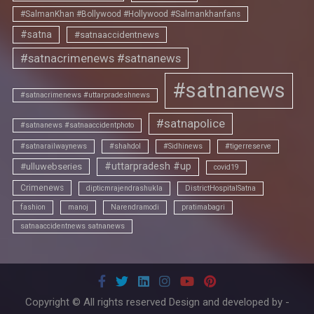
#SalmanKhan #Bollywood #Hollywood #Salmankhanfans
#satna
#satnaaccidentnews
#satnacrimenews #satnanews
#satnanews
#satnacrimenews #uttarpradeshnews
#satnapolice
#satnanews #satnaaccidentphoto
#satnarailwaynews
#shahdol
#Sidhinews
#tigerreserve
#uttarpradesh #up
#ulluwebseries
covid19
Crimenews
dipticmrajendrashukla
DistrictHospitalSatna
fashion
manoj
Narendramodi
pratimabagri
satnaaccidentnews satnanews
Copyright © All rights reserved Design and developed by -