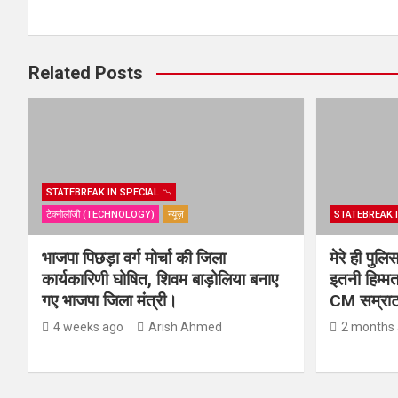
Related Posts
STATEBREAK.IN SPECIAL 📉
टेक्नोलॉजी (TECHNOLOGY)
न्यूज़
STATEBREAK.I
भाजपा पिछड़ा वर्ग मोर्चा की जिला
मेरे ही पुल
कार्यकारिणी घोषित, शिवम बाड़ोलिया बनाए
इतनी हिम्मत
गए भाजपा जिला मंत्री।
CM सम्राट 
4 weeks ago
Arish Ahmed
2 months