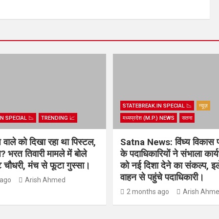
STATEBREAK.IN SPECIAL 📉
न्यूज़
N SPECIAL 📉
TRENDING 📈
मध्यप्रदेश (M.P.) NEWS
सतना
िस वाले को दिखा रहा था पिस्टल,
Satna News: विंध्य विकास 
? भरत तिवारी मामले में बोले
के पदाधिकारियों ने संभाला कार
चौधरी, मंच से फूटा गुस्सा।
को नई दिशा देने का संकल्प, इल
वाहन से पहुंचे पदाधिकारी।
 ago
Arish Ahmed
2 months ago
Arish Ahm