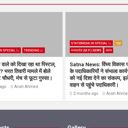
STATEBREAK.IN SPECIAL 📉
न्यूज़
N SPECIAL 📉
TRENDING 📈
मध्यप्रदेश (M.P.) NEWS
सतना
िस वाले को दिखा रहा था पिस्टल,
Satna News: विंध्य विकास 
? भरत तिवारी मामले में बोले
के पदाधिकारियों ने संभाला कार्
चौधरी, मंच से फूटा गुस्सा।
को नई दिशा देने का संकल्प, इल
वाहन से पहुंचे पदाधिकारी।
ago
Arish Ahmed
2 months ago
Arish Ahme
osts
Gallery