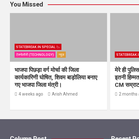
You Missed
STATEBREAK.IN SPECIAL 📉
टेक्नोलॉजी (TECHNOLOGY)
न्यूज़
STATEBREAK.I
भाजपा पिछड़ा वर्ग मोर्चा की जिला
मेरे ही पुल
कार्यकारिणी घोषित, शिवम बाड़ोलिया बनाए
इतनी हिम्मत
गए भाजपा जिला मंत्री।
CM सम्राट 
4 weeks ago
Arish Ahmed
2 months 
Column Post
Recent P