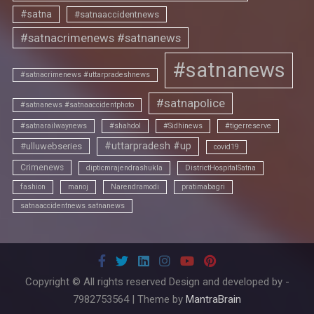
#satna
#satnaaccidentnews
#satnacrimenews #satnanews
#satnanews
#satnacrimenews #uttarpradeshnews
#satnapolice
#satnanews #satnaaccidentphoto
#satnarailwaynews
#shahdol
#Sidhinews
#tigerreserve
#uttarpradesh #up
#ulluwebseries
covid19
Crimenews
dipticmrajendrashukla
DistrictHospitalSatna
fashion
manoj
Narendramodi
pratimabagri
satnaaccidentnews satnanews
Copyright © All rights reserved Design and developed by -
7982753564 | Theme by
MantraBrain