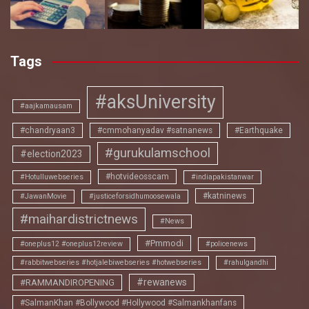
Tags
#aksUniversity
#aajkamausam
#chandryaan3
#cmmohanyadav #satnanews
#Earthquake
#gurukulamschool
#election2023
#hotvideosscam
#Hotulluwebseries
#indiapakistanwar
#katninews
#JawanMovie
#justiceforsidhumoosewala
#maihardistrictnews
#News
#Pmmodi
#oneplus12 #oneplus12review
#policenews
#rabbitwebseries #hotjalebiwebseries #hotwebseries
#rahulgandhi
#rewanews
#RAMMANDIROPENING
#SalmanKhan #Bollywood #Hollywood #Salmankhanfans