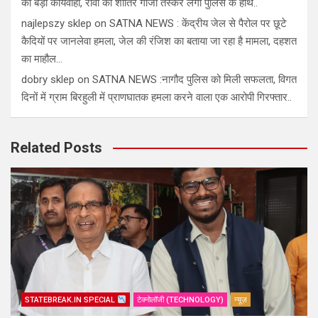
की बड़ी कार्यवाही, रीवा का शातिर गाँजा तस्कर लगा पुलिस के हाथ..
najlepszy sklep
on
SATNA NEWS : केंद्रीय जेल से पैरोल पर छूटे
कैदियों पर जानलेवा हमला, जेल की रंजिश का बताया जा रहा है मामला, दहशत
का माहौल…
dobry sklep
on
SATNA NEWS :नागौद पुलिस को मिली सफलता, विगत
दिनों में ग्राम बिरहुली में प्राणघातक हमला करने वाला एक आरोपी गिरफ्तार..
Related Posts
STATEBREAK.IN SPECIAL
टेक्नोलॉजी (TECHNOLOGY)
न्यूज़