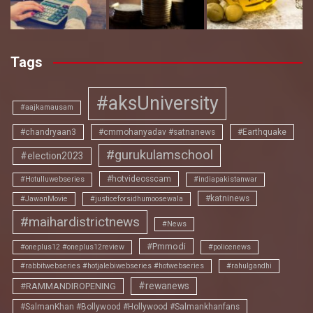
Tags
#aksUniversity
#aajkamausam
#chandryaan3
#cmmohanyadav #satnanews
#Earthquake
#gurukulamschool
#election2023
#hotvideosscam
#Hotulluwebseries
#indiapakistanwar
#katninews
#JawanMovie
#justiceforsidhumoosewala
#maihardistrictnews
#News
#Pmmodi
#oneplus12 #oneplus12review
#policenews
#rabbitwebseries #hotjalebiwebseries #hotwebseries
#rahulgandhi
#rewanews
#RAMMANDIROPENING
#SalmanKhan #Bollywood #Hollywood #Salmankhanfans