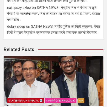
की बड़ी कार्यवाही, रीवा का शातिर गाँजा तस्कर लगा पुलिस के हाथ..
najlepszy sklep
on
SATNA NEWS : केंद्रीय जेल से पैरोल पर छूटे
कैदियों पर जानलेवा हमला, जेल की रंजिश का बताया जा रहा है मामला, दहशत
का माहौल…
dobry sklep
on
SATNA NEWS :नागौद पुलिस को मिली सफलता, विगत
दिनों में ग्राम बिरहुली में प्राणघातक हमला करने वाला एक आरोपी गिरफ्तार..
Related Posts
STATEBREAK.IN SPECIAL
टेक्नोलॉजी (TECHNOLOGY)
न्यूज़