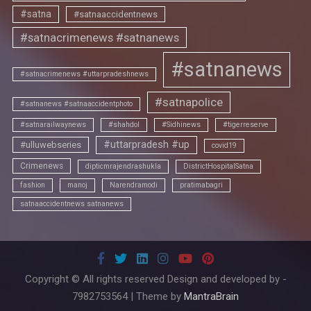
#satna
#satnaaccidentnews
#satnacrimenews #satnanews
#satnanews
#satnacrimenews #uttarpradeshnews
#satnapolice
#satnanews #satnaaccidentphoto
#satnarailwaynews
#shahdol
#Sidhinews
#tigerreserve
#uttarpradesh #up
#ulluwebseries
covid19
Crimenews
dipticmrajendrashukla
DistrictHospitalSatna
fashion
manoj
Narendramodi
pratimabagri
satnaaccidentnews satnanews
Copyright © All rights reserved Design and developed by -
7982753564 | Theme by
MantraBrain