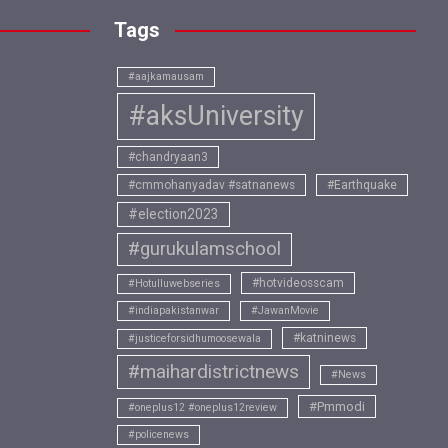
Tags
#aajkamausam
#aksUniversity
#chandryaan3
#cmmohanyadav #satnanews
#Earthquake
#election2023
#gurukulamschool
#hotvideosscam
#Hotulluwebseries
#indiapakistanwar
#JawanMovie
#katninews
#justiceforsidhumoosewala
#maihardistrictnews
#News
#Pmmodi
#oneplus12 #oneplus12review
#policenews