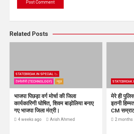
Related Posts
STATEBREAK.IN SPECIAL 📉
टेक्नोलॉजी (TECHNOLOGY)
न्यूज़
STATEBREAK.I
भाजपा पिछड़ा वर्ग मोर्चा की जिला
मेरे ही पुल
कार्यकारिणी घोषित, शिवम बाड़ोलिया बनाए
इतनी हिम्मत
गए भाजपा जिला मंत्री।
CM सम्राट 
4 weeks ago
Arish Ahmed
2 months