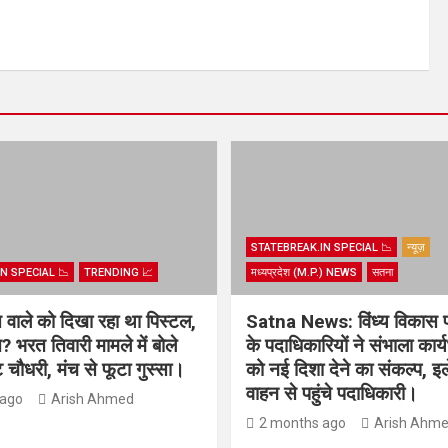
STATEBREAK.IN SPECIAL 📉
न्यूज़
N SPECIAL 📉
TRENDING 📈
मध्यप्रदेश (M.P.) NEWS
सतना
िस वाले को दिखा रहा था पिस्टल,
Satna News: विंध्य विकास 
? भरत तिवारी मामले में बोले
के पदाधिकारियों ने संभाला कार
चौधरी, मंच से फूटा गुस्सा।
को नई दिशा देने का संकल्प, इल
वाहन से पहुंचे पदाधिकारी।
 ago
Arish Ahmed
2 months ago
Arish Ahm