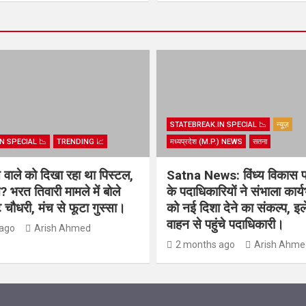
STATEBREAK.IN SPECIAL 📉
न्यूज़
N SPECIAL 📉
TRENDING 📈
मध्यप्रदेश (M.P.) NEWS
सतना
िस वाले को दिखा रहा था पिस्टल,
Satna News: विंध्य विकास 
? भरत तिवारी मामले में बोले
के पदाधिकारियों ने संभाला कार्
चौधरी, मंच से फूटा गुस्सा।
को नई दिशा देने का संकल्प, इल
वाहन से पहुंचे पदाधिकारी।
ago
Arish Ahmed
2 months ago
Arish Ahme