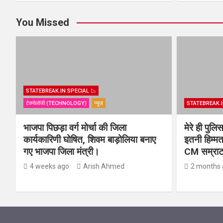
You Missed
STATEBREAK.IN SPECIAL 📉
टेक्नोलॉजी (TECHNOLOGY)
न्यूज़
STATEBREAK.I
भाजपा पिछड़ा वर्ग मोर्चा की जिला
मेरे ही पुल
कार्यकारिणी घोषित, शिवम बाड़ोलिया बनाए
इतनी हिम्मत
गए भाजपा जिला मंत्री।
CM सम्राट 
4 weeks ago
Arish Ahmed
2 months 