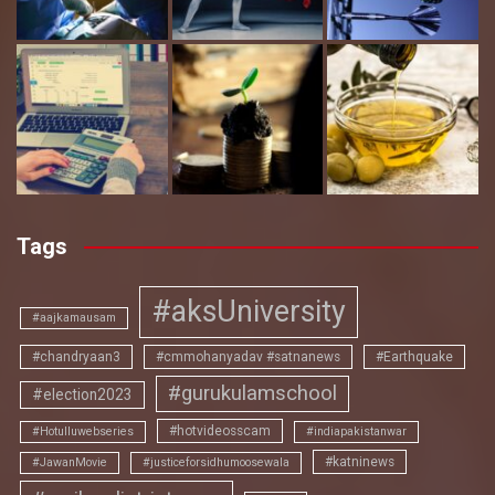
Tags
#aksUniversity
#aajkamausam
#chandryaan3
#cmmohanyadav #satnanews
#Earthquake
#gurukulamschool
#election2023
#hotvideosscam
#Hotulluwebseries
#indiapakistanwar
#katninews
#JawanMovie
#justiceforsidhumoosewala