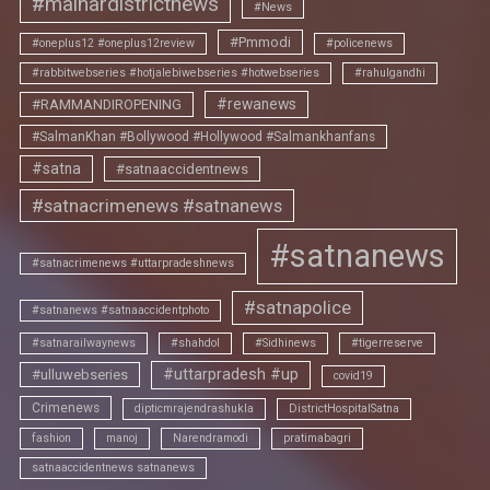
#maihardistrictnews
#News
#Pmmodi
#oneplus12 #oneplus12review
#policenews
#rabbitwebseries #hotjalebiwebseries #hotwebseries
#rahulgandhi
#rewanews
#RAMMANDIROPENING
#SalmanKhan #Bollywood #Hollywood #Salmankhanfans
#satna
#satnaaccidentnews
#satnacrimenews #satnanews
#satnanews
#satnacrimenews #uttarpradeshnews
#satnapolice
#satnanews #satnaaccidentphoto
#satnarailwaynews
#shahdol
#Sidhinews
#tigerreserve
#uttarpradesh #up
#ulluwebseries
covid19
Crimenews
dipticmrajendrashukla
DistrictHospitalSatna
fashion
manoj
Narendramodi
pratimabagri
satnaaccidentnews satnanews