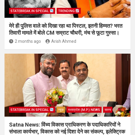
STATEBREAK.IN SPECIAL
TRENDING
मेरे ही पुलिस वाले को दिखा रहा था पिस्टल, इतनी हिम्मत? भरत
तिवारी मामले में बोले CM सम्राट चौधरी, मंच से फूटा गुस्सा।
2 months ago
Arish Ahmed
STATEBREAK.IN SPECIAL
न्यूज़
मध्यप्रदेश (M.P.) NEWS
सतना
Satna News: विंध्य विकास प्राधिकरण के पदाधिकारियों ने
संभाला कार्यभार, विकास को नई दिशा देने का संकल्प, इलेक्ट्रिक