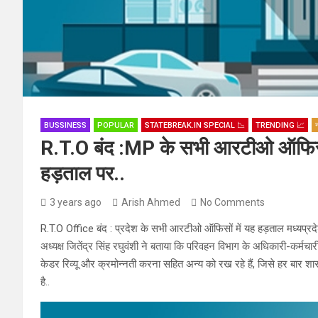
BUSSINESS
POPULAR
STATEBREAK.IN SPECIAL 📉
TRENDING 📈
न
R.T.O बंद :MP के सभी आरटीओ ऑफिस म
हड़ताल पर..
3 years ago
Arish Ahmed
No Comments
R.T.O Office बंद : प्रदेश के सभी आरटीओ ऑफिसों में यह हड़ताल मध्यप्र
अध्यक्ष जितेंद्र सिंह रघुवंशी ने बताया कि परिवहन विभाग के अधिकारी-कर्मचार
केडर रिव्यू और क्रमोन्नती करना सहित अन्य को रख रहे हैं, जिसे हर बार शास
है..