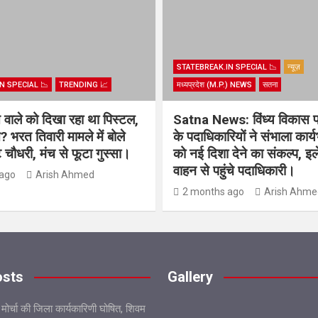
STATEBREAK.IN SPECIAL 📉
न्यूज़
N SPECIAL 📉
TRENDING 📈
मध्यप्रदेश (M.P.) NEWS
सतना
िस वाले को दिखा रहा था पिस्टल,
Satna News: विंध्य विकास 
? भरत तिवारी मामले में बोले
के पदाधिकारियों ने संभाला कार्
चौधरी, मंच से फूटा गुस्सा।
को नई दिशा देने का संकल्प, इल
वाहन से पहुंचे पदाधिकारी।
ago
Arish Ahmed
2 months ago
Arish Ahme
osts
Gallery
 मोर्चा की जिला कार्यकारिणी घोषित, शिवम