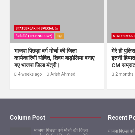
STATEBREAK.IN SPECIAL 📉
टेक्नोलॉजी (TECHNOLOGY)
न्यूज़
STATEBREAK.I
भाजपा पिछड़ा वर्ग मोर्चा की जिला
मेरे ही पुल
कार्यकारिणी घोषित, शिवम बाड़ोलिया बनाए
इतनी हिम्मत
गए भाजपा जिला मंत्री।
CM सम्राट 
4 weeks ago
Arish Ahmed
2 months 
Column Post
Recent P
भाजपा पिछड़ा वर्ग मोर्चा की जिला
भाजपा पिछड़ा वर्ग