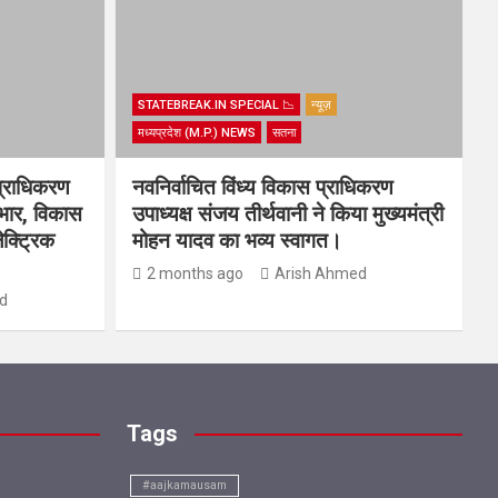
STATEBREAK.IN SPECIAL 📉
न्यूज़
मध्यप्रदेश (M.P.) NEWS
सतना
प्राधिकरण
नवनिर्वाचित विंध्य विकास प्राधिकरण
यभार, विकास
उपाध्यक्ष संजय तीर्थवानी ने किया मुख्यमंत्री
ेक्ट्रिक
मोहन यादव का भव्य स्वागत।
2 months ago
Arish Ahmed
d
Tags
#aajkamausam