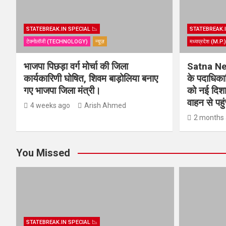
STATEBREAK.IN SPECIAL 📉
STATEBREAK.I
टेक्नोलॉजी (TECHNOLOGY)
न्यूज़
मध्यप्रदेश (M.P
भाजपा पिछड़ा वर्ग मोर्चा की जिला
Satna New
कार्यकारिणी घोषित, शिवम बाड़ोलिया बनाए
के पदाधिकार
गए भाजपा जिला मंत्री।
को नई दिशा 
वाहन से पहु
4 weeks ago
Arish Ahmed
2 months
You Missed
STATEBREAK.IN SPECIAL 📉