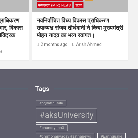
मध्यप्रदेश (M.P.) NEWS
सतना
प्राधिकरण
नवनिर्वाचित विंध्य विकास प्राधिकरण
यभार, विकास
उपाध्यक्ष संजय तीर्थवानी ने किया मुख्यमंत्री
ेक्ट्रिक
मोहन यादव का भव्य स्वागत।
2 months ago
Arish Ahmed
d
Tags
#aajkamausam
#aksUniversity
#chandryaan3
#cmmohanyadav #satnanews
#Earthquake