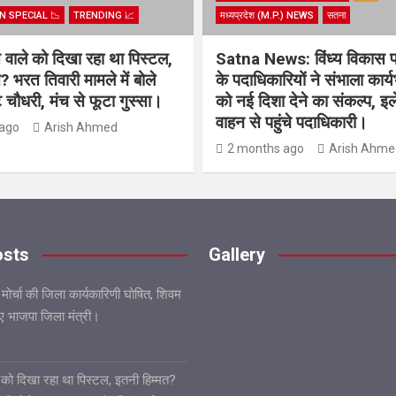
N SPECIAL 📉
TRENDING 📈
मध्यप्रदेश (M.P.) NEWS
सतना
िस वाले को दिखा रहा था पिस्टल,
Satna News: विंध्य विकास 
? भरत तिवारी मामले में बोले
के पदाधिकारियों ने संभाला कार्
चौधरी, मंच से फूटा गुस्सा।
को नई दिशा देने का संकल्प, इल
वाहन से पहुंचे पदाधिकारी।
ago
Arish Ahmed
2 months ago
Arish Ahme
osts
Gallery
 मोर्चा की जिला कार्यकारिणी घोषित, शिवम
गए भाजपा जिला मंत्री।
ले को दिखा रहा था पिस्टल, इतनी हिम्मत?