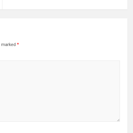
re marked
*