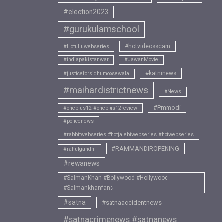
#election2023
#gurukulamschool
#hotvideosscam
#Hotulluwebseries
#indiapakistanwar
#JawanMovie
#katninews
#justiceforsidhumoosewala
#maihardistrictnews
#News
#Pmmodi
#oneplus12 #oneplus12review
#policenews
#rabbitwebseries #hotjalebiwebseries #hotwebseries
#RAMMANDIROPENING
#rahulgandhi
#rewanews
#SalmanKhan #Bollywood #Hollywood
#Salmankhanfans
#satna
#satnaaccidentnews
#satnacrimenews #satnanews