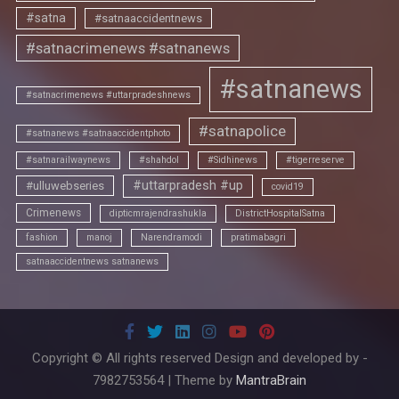
#satna
#satnaaccidentnews
#satnacrimenews #satnanews
#satnanews
#satnacrimenews #uttarpradeshnews
#satnapolice
#satnanews #satnaaccidentphoto
#satnarailwaynews
#shahdol
#Sidhinews
#tigerreserve
#uttarpradesh #up
#ulluwebseries
covid19
Crimenews
dipticmrajendrashukla
DistrictHospitalSatna
fashion
manoj
Narendramodi
pratimabagri
satnaaccidentnews satnanews
Copyright © All rights reserved Design and developed by -
7982753564 | Theme by
MantraBrain