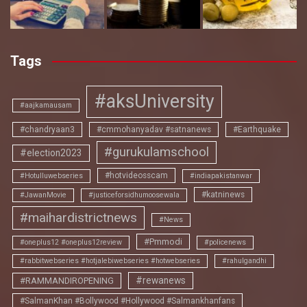
Tags
#aksUniversity
#aajkamausam
#chandryaan3
#cmmohanyadav #satnanews
#Earthquake
#gurukulamschool
#election2023
#hotvideosscam
#Hotulluwebseries
#indiapakistanwar
#katninews
#JawanMovie
#justiceforsidhumoosewala
#maihardistrictnews
#News
#Pmmodi
#oneplus12 #oneplus12review
#policenews
#rabbitwebseries #hotjalebiwebseries #hotwebseries
#rahulgandhi
#rewanews
#RAMMANDIROPENING
#SalmanKhan #Bollywood #Hollywood #Salmankhanfans