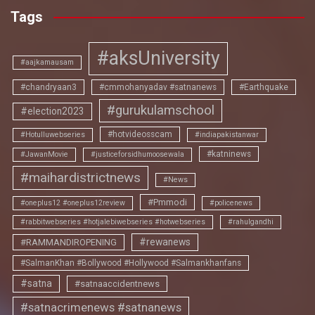
Tags
#aksUniversity
#aajkamausam
#chandryaan3
#cmmohanyadav #satnanews
#Earthquake
#gurukulamschool
#election2023
#hotvideosscam
#Hotulluwebseries
#indiapakistanwar
#katninews
#JawanMovie
#justiceforsidhumoosewala
#maihardistrictnews
#News
#Pmmodi
#oneplus12 #oneplus12review
#policenews
#rabbitwebseries #hotjalebiwebseries #hotwebseries
#rahulgandhi
#rewanews
#RAMMANDIROPENING
#SalmanKhan #Bollywood #Hollywood #Salmankhanfans
#satna
#satnaaccidentnews
#satnacrimenews #satnanews