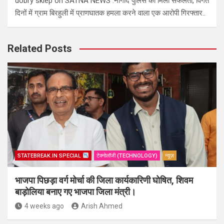
dobry sklep
on
SATNA NEWS :नागौद पुलिस को मिली सफलता, विगत
दिनों में ग्राम बिरहुली में प्राणघातक हमला करने वाला एक आरोपी गिरफ्तार..
Related Posts
STATEBREAK.IN SPECIAL
टेक्नोलॉजी (TECHNOLOGY)
न्यूज़
भाजपा पिछड़ा वर्ग मोर्चा की जिला कार्यकारिणी घोषित, शिवम
बाड़ोलिया बनाए गए भाजपा जिला मंत्री।
4 weeks ago
Arish Ahmed