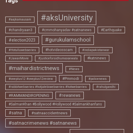
Tags
#aksUniversity
#aajkamausam
#chandryaan3
#cmmohanyadav #satnanews
#Earthquake
#gurukulamschool
#election2023
#hotvideosscam
#Hotulluwebseries
#indiapakistanwar
#katninews
#JawanMovie
#justiceforsidhumoosewala
#maihardistrictnews
#News
#Pmmodi
#oneplus12 #oneplus12review
#policenews
#rabbitwebseries #hotjalebiwebseries #hotwebseries
#rahulgandhi
#rewanews
#RAMMANDIROPENING
#SalmanKhan #Bollywood #Hollywood #Salmankhanfans
#satna
#satnaaccidentnews
#satnacrimenews #satnanews